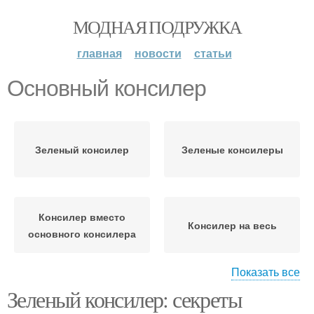
МОДНАЯ ПОДРУЖКА
главная
новости
статьи
Основный консилер
Зеленый консилер
Зеленые консилеры
Консилер вместо
Консилер на весь
основного консилера
Показать все
Зеленый консилер: секреты
Консилер с основным
Консилеры для лица
консилером