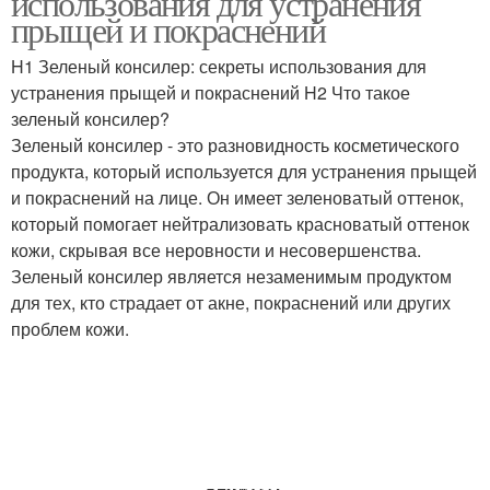
использования для устранения
прыщей и покраснений
H1 Зеленый консилер: секреты использования для
устранения прыщей и покраснений H2 Что такое
Консилер на коже
Консилер на сухой коже
зеленый консилер?
Зеленый консилер - это разновидность косметического
продукта, который используется для устранения прыщей
и покраснений на лице. Он имеет зеленоватый оттенок,
Эффект от зеленых
Консилер для лица
который помогает нейтрализовать красноватый оттенок
консилеров
кожи, скрывая все неровности и несовершенства.
Зеленый консилер является незаменимым продуктом
для тех, кто страдает от акне, покраснений или других
Консилеры для
проблем кожи.
Консилер в качестве
мгновенного
устранения
Баночка для консилера