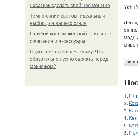
носа: как сделать свой нос меньше
Yohji
Темно-синий костюм: идеальный
Леген
выбор для вашего стиля
он по
Голубой костюм женский: стильные
модны
сочетания и аксессуары
мире 
Подготовка кожи к макияжу. Что
обязательно нужно сделать перед
читат
макияжем?
Пос
1.
Пят
2.
Как
3.
Как
4.
Как
5.
Как
6.
Пол