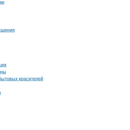
ми
решения
шек
ины
бытовых красителей
я