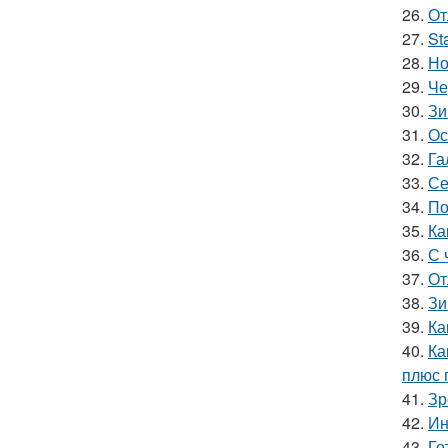
26.
От
27.
St
28.
Но
29.
Че
30.
Зи
31.
Ос
32.
Га
33.
Се
34.
По
35.
Ка
36.
С 
37.
От
38.
Зи
39.
Ка
40.
Ка
плюс 
41.
Зр
42.
Ин
43.
Го