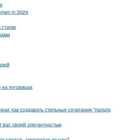
ю
Women in 2024
ь стилю
арами
идей
и на пуговицах
сени: как создавать стильные сочетания "пальто
т вас своей элегантностью
ях сделать акриловую краску?