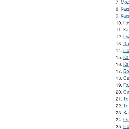
7.
Мод
8.
Как
9.
Как
10.
Гр
11.
Ка
12.
Гл
13.
Ла
14.
Но
15.
Ка
16.
Ка
17.
Бо
18.
Сд
19.
Го
20.
Си
21.
Те
22.
Те
23.
За
24.
Ос
25.
Но