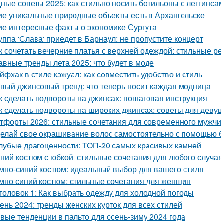
ные советы 2025: как стильно носить ботильоны с леггинса
ие уникальные природные объекты есть в Архангельске
ие интересные факты о экономике Сургута
уппа 'Слава' приедет в Барнаул: не пропустите концерт
к сочетать вечерние платья с верхней одеждой: стильные 
авные тренды лета 2025: что будет в моде
йфхак в стиле кэжуал: как совместить удобство и стиль
вый джинсовый тренд: что теперь носит каждая модница
к сделать подвороты на джинсах: пошаговая инструкция
к сделать подвороты на широких джинсах: советы для деву
тфорты 2026: стильные сочетания для современного мужч
елай свое окрашивание волос самостоятельно с помощью 
лубые драгоценности: ТОП-20 самых красивых камней
ний костюм с юбкой: стильные сочетания для любого случа
мно-синий костюм: идеальный выбор для вашего стиля
мно синий костюм: стильные сочетания для женщин
головок 1: Как выбрать одежду для холодной погоды
ень 2024: тренды женских курток для всех стилей
вые тенденции в пальто для осень-зиму 2024 года