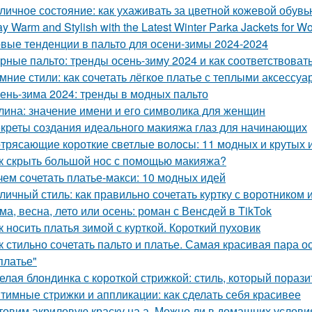
личное состояние: как ухаживать за цветной кожевой обувь
ay Warm and Stylish with the Latest Winter Parka Jackets for 
вые тенденции в пальто для осени-зимы 2024-2024
рные пальто: тренды осень-зиму 2024 и как соответствоват
мние стили: как сочетать лёгкое платье с теплыми аксессу
ень-зима 2024: тренды в модных пальто
лина: значение имени и его символика для женщин
креты создания идеального макияжа глаз для начинающих
трясающие короткие светлые волосы: 11 модных и крутых 
к скрыть большой нос с помощью макияжа?
чем сочетать платье-макси: 10 модных идей
личный стиль: как правильно сочетать куртку с воротником 
ма, весна, лето или осень: роман с Венсдей в TikTok
к носить платья зимой с курткой. Короткий пуховик
к стильно сочетать пальто и платье. Самая красивая пара о
платье"
елая блондинка с короткой стрижкой: стиль, который порази
тимные стрижки и аппликации: как сделать себя красивее
товим акриловую краску на а. Можно ли в домашних услови