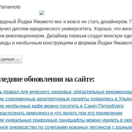
 Yamamoto
дарный Йоджи Ямамото мог и вовсе не стать дизайнером. 
лучил диплом юридического университета. Хорошо, что жиз
м революционером. Дизайнер первым создал женскую одежд
моды и необычным конструкциям и формам Йоджи Ямамото
ь дальше →
ледние обновления на сайте:
ь правил для мужского здоровья: обязательные рекоменда
ие современные архитектурные проекты появились в Ульян
ие необычные кафе можно посетить в Санкт-Петербурге
 распознать демодекоз и что делать при его проявлении
ие уникальные природные ландшафты можно увидеть в ок
ное руководство по сочетанию кожаных леггинсов с разны