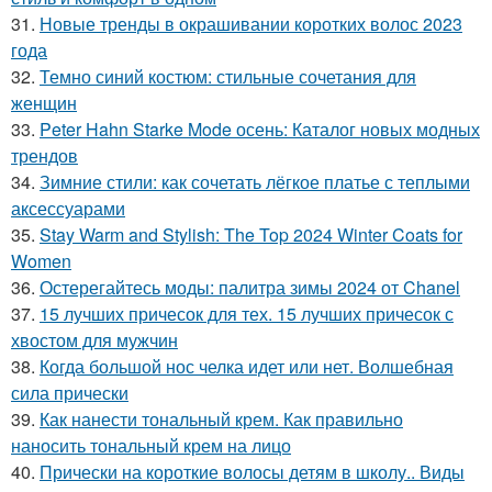
31.
Новые тренды в окрашивании коротких волос 2023
года
32.
Темно синий костюм: стильные сочетания для
женщин
33.
Peter Hahn Starke Mode осень: Каталог новых модных
трендов
34.
Зимние стили: как сочетать лёгкое платье с теплыми
аксессуарами
35.
Stay Warm and Stylish: The Top 2024 Winter Coats for
Women
36.
Остерегайтесь моды: палитра зимы 2024 от Chanel
37.
15 лучших причесок для тех. 15 лучших причесок с
хвостом для мужчин
38.
Когда большой нос челка идет или нет. Волшебная
сила прически
39.
Как нанести тональный крем. Как правильно
наносить тональный крем на лицо
40.
Прически на короткие волосы детям в школу.. Виды