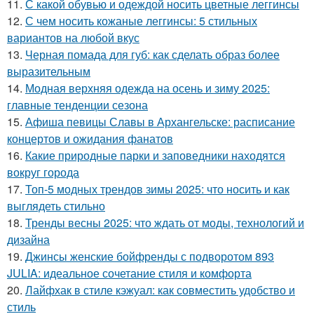
11.
С какой обувью и одеждой носить цветные леггинсы
12.
С чем носить кожаные леггинсы: 5 стильных
вариантов на любой вкус
13.
Черная помада для губ: как сделать образ более
выразительным
14.
Модная верхняя одежда на осень и зиму 2025:
главные тенденции сезона
15.
Афиша певицы Славы в Архангельске: расписание
концертов и ожидания фанатов
16.
Какие природные парки и заповедники находятся
вокруг города
17.
Топ-5 модных трендов зимы 2025: что носить и как
выглядеть стильно
18.
Тренды весны 2025: что ждать от моды, технологий и
дизайна
19.
Джинсы женские бойфренды с подворотом 893
JULIA: идеальное сочетание стиля и комфорта
20.
Лайфхак в стиле кэжуал: как совместить удобство и
стиль