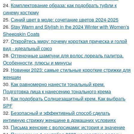
24.
Комплектование образа: как подобрать туфли к
синему костюму
25.
Синий цвет в моде: сочетание цветов 2024-2025
26.
Stay Warm and Stylish in the 2024 Winter with Women's
Sheepskin Coats
27.
Откройтесь миру: почему короткая прическа и голой
вид - идеальный союз
28.
Оттеночные шампуни для волос лореаль палитра.
Особенности, плюсы и минусы
29.
Новинки 2023: самые стильные короткие стрижки для
женщин
30.
Как равномерно нанести тональный крем.
Подготовка лица к нанесению тонального крема
31.
Как подобрать Солнцезащитный крем. Как выбрать
SPF
32.
Безопасный и эффективный способ сделать
интимную стрижку женщине в домашних условиях
33.
Письма женские с волосиками: история и значение