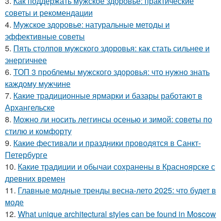
3.
Как поддержать мужское здоровье: практические
советы и рекомендации
4.
Мужское здоровье: натуральные методы и
эффективные советы
5.
Пять столпов мужского здоровья: как стать сильнее и
энергичнее
6.
ТОП 3 проблемы мужского здоровья: что нужно знать
каждому мужчине
7.
Какие традиционные ярмарки и базары работают в
Архангельске
8.
Можно ли носить леггинсы осенью и зимой: советы по
стилю и комфорту
9.
Какие фестивали и праздники проводятся в Санкт-
Петербурге
10.
Какие традиции и обычаи сохранены в Красноярске с
древних времен
11.
Главные модные тренды весна-лето 2025: что будет в
моде
12.
What unique architectural styles can be found in Moscow