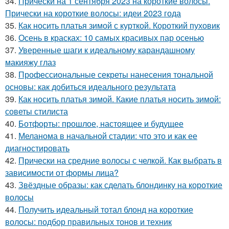
34.
Прически на 1 сентября 2023 на короткие волосы.
Прически на короткие волосы: идеи 2023 года
35.
Как носить платья зимой с курткой. Короткий пуховик
36.
Осень в красках: 10 самых красивых пар осенью
37.
Уверенные шаги к идеальному карандашному
макияжу глаз
38.
Профессиональные секреты нанесения тональной
основы: как добиться идеального результата
39.
Как носить платья зимой. Какие платья носить зимой:
советы стилиста
40.
Ботфорты: прошлое, настоящее и будущее
41.
Меланома в начальной стадии: что это и как ее
диагностировать
42.
Прически на средние волосы с челкой. Как выбрать в
зависимости от формы лица?
43.
Звёздные образы: как сделать блондинку на короткие
волосы
44.
Получить идеальный тотал блонд на короткие
волосы: подбор правильных тонов и техник