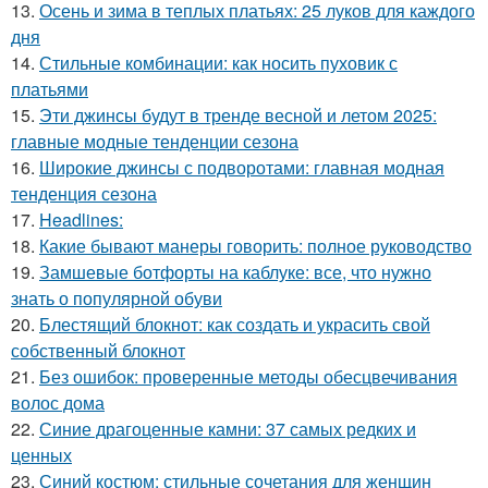
13.
Осень и зима в теплых платьях: 25 луков для каждого
дня
14.
Стильные комбинации: как носить пуховик с
платьями
15.
Эти джинсы будут в тренде весной и летом 2025:
главные модные тенденции сезона
16.
Широкие джинсы с подворотами: главная модная
тенденция сезона
17.
Headlines:
18.
Какие бывают манеры говорить: полное руководство
19.
Замшевые ботфорты на каблуке: все, что нужно
знать о популярной обуви
20.
Блестящий блокнот: как создать и украсить свой
собственный блокнот
21.
Без ошибок: проверенные методы обесцвечивания
волос дома
22.
Синие драгоценные камни: 37 самых редких и
ценных
23.
Синий костюм: стильные сочетания для женщин