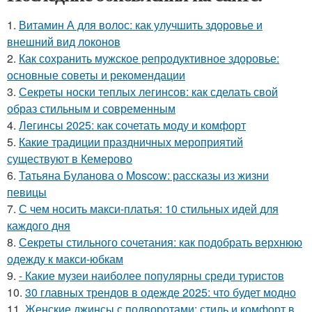
1.
Витамин А для волос: как улучшить здоровье и
внешний вид локонов
2.
Как сохранить мужское репродуктивное здоровье:
основные советы и рекомендации
3.
Секреты носки теплых легинсов: как сделать свой
образ стильным и современным
4.
Легинсы 2025: как сочетать моду и комфорт
5.
Какие традиции праздничных мероприятий
существуют в Кемерово
6.
Татьяна Буланова о Moscow: рассказы из жизни
певицы
7.
С чем носить макси-платья: 10 стильных идей для
каждого дня
8.
Секреты стильного сочетания: как подобрать верхнюю
одежду к макси-юбкам
9.
- Какие музеи наиболее популярны среди туристов
10.
30 главных трендов в одежде 2025: что будет модно
11.
Женские джинсы с подворотами: стиль и комфорт в