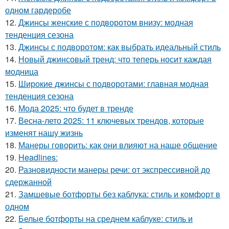
одном гардеробе
12.
Джинсы женские с подворотом внизу: модная
тенденция сезона
13.
Джинсы с подворотом: как выбрать идеальный стиль
14.
Новый джинсовый тренд: что теперь носит каждая
модница
15.
Широкие джинсы с подворотами: главная модная
тенденция сезона
16.
Мода 2025: что будет в тренде
17.
Весна-лето 2025: 11 ключевых трендов, которые
изменят нашу жизнь
18.
Манеры говорить: как они влияют на наше общение
19.
Headlines:
20.
Разновидности манеры речи: от экспрессивной до
сдержанной
21.
Замшевые ботфорты без каблука: стиль и комфорт в
одном
22.
Белые ботфорты на среднем каблуке: стиль и