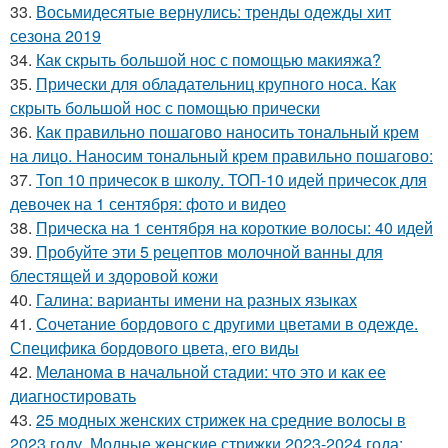
33.
Восьмидесятые вернулись: тренды одежды хит
сезона 2019
34.
Как скрыть большой нос с помощью макияжа?
35.
Прически для обладательниц крупного носа. Как
скрыть большой нос с помощью прически
36.
Как правильно пошагово наносить тональный крем
на лицо. Наносим тональный крем правильно пошагово:
37.
Топ 10 причесок в школу. ТОП-10 идей причесок для
девочек на 1 сентября: фото и видео
38.
Прическа на 1 сентября на короткие волосы: 40 идей
39.
Пробуйте эти 5 рецептов молочной ванны для
блестящей и здоровой кожи
40.
Галина: варианты имени на разных языках
41.
Сочетание бордового с другими цветами в одежде.
Специфика бордового цвета, его виды
42.
Меланома в начальной стадии: что это и как ее
диагностировать
43.
25 модных женских стрижек на средние волосы в
2023 году. Модные женские стрижки 2023-2024 года: