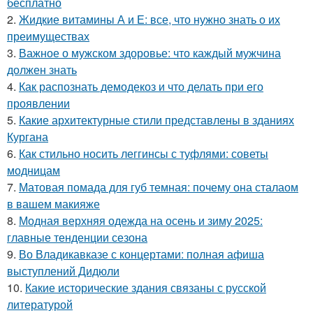
бесплатно
2.
Жидкие витамины А и Е: все, что нужно знать о их
преимуществах
3.
Важное о мужском здоровье: что каждый мужчина
должен знать
4.
Как распознать демодекоз и что делать при его
проявлении
5.
Какие архитектурные стили представлены в зданиях
Кургана
6.
Как стильно носить леггинсы с туфлями: советы
модницам
7.
Матовая помада для губ темная: почему она сталаом
в вашем макияже
8.
Модная верхняя одежда на осень и зиму 2025:
главные тенденции сезона
9.
Во Владикавказе с концертами: полная афиша
выступлений Дидюли
10.
Какие исторические здания связаны с русской
литературой