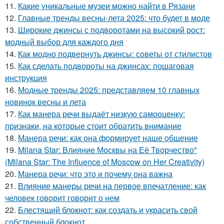
11.
Какие уникальные музеи можно найти в Рязани
12.
Главные тренды весны-лета 2025: что будет в моде
13.
Широкие джинсы с подворотами на высокий рост:
модный выбор для каждого дня
14.
Как модно подвернуть джинсы: советы от стилистов
15.
Как сделать подвороты на джинсах: пошаговая
инструкция
16.
Модные тренды 2025: представляем 10 главных
новинок весны и лета
17.
Как манера речи выдаёт низкую самооценку:
признаки, на которые стоит обратить внимание
18.
Манера речи: как она формирует наше общение
19.
Milana Star: Влияние Москвы на Её Творчество"
(Milana Star: The Influence of Moscow on Her Creativity)
20.
Манера речи: что это и почему она важна
21.
Влияние манеры речи на первое впечатление: как
человек говорит говорит о нем
22.
Блестящий блокнот: как создать и украсить свой
собственный блокнот