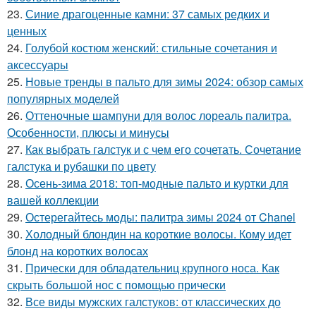
23.
Синие драгоценные камни: 37 самых редких и
ценных
24.
Голубой костюм женский: стильные сочетания и
аксессуары
25.
Новые тренды в пальто для зимы 2024: обзор самых
популярных моделей
26.
Оттеночные шампуни для волос лореаль палитра.
Особенности, плюсы и минусы
27.
Как выбрать галстук и с чем его сочетать. Сочетание
галстука и рубашки по цвету
28.
Осень-зима 2018: топ-модные пальто и куртки для
вашей коллекции
29.
Остерегайтесь моды: палитра зимы 2024 от Chanel
30.
Холодный блондин на короткие волосы. Кому идет
блонд на коротких волосах
31.
Прически для обладательниц крупного носа. Как
скрыть большой нос с помощью прически
32.
Все виды мужских галстуков: от классических до