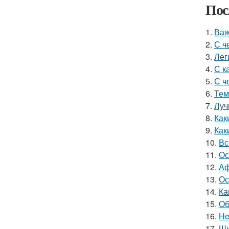
Пос
1.
Важ
2.
С ч
3.
Лег
4.
С к
5.
С ч
6.
Тем
7.
Луч
8.
Как
9.
Как
10.
Вс
11.
Ос
12.
Аф
13.
Ос
14.
Ка
15.
Об
16.
He
17.
Ши