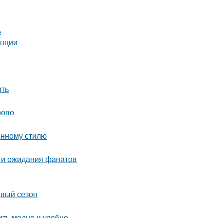
ь
енции
ить
рово
енному стилю
 и ожидания фанатов
овый сезон
ить модно и удобно