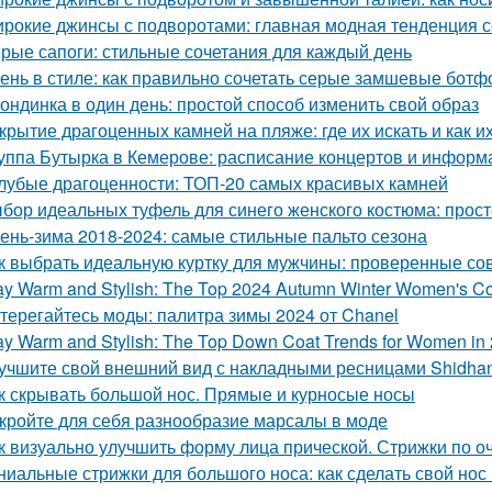
рокие джинсы с подворотами: главная модная тенденция 
рые сапоги: стильные сочетания для каждый день
ень в стиле: как правильно сочетать серые замшевые бот
ондинка в один день: простой способ изменить свой образ
крытие драгоценных камней на пляже: где их искать и как и
уппа Бутырка в Кемерове: расписание концертов и информ
лубые драгоценности: ТОП-20 самых красивых камней
бор идеальных туфель для синего женского костюма: прост
ень-зима 2018-2024: самые стильные пальто сезона
к выбрать идеальную куртку для мужчины: проверенные со
ay Warm and Stylish: The Top 2024 Autumn Winter Women's C
терегайтесь моды: палитра зимы 2024 от Chanel
ay Warm and Stylish: The Top Down Coat Trends for Women in
учшите свой внешний вид с накладными ресницами Shidha
к скрывать большой нос. Прямые и курносые носы
кройте для себя разнообразие марсалы в моде
к визуально улучшить форму лица прической. Стрижки по 
ниальные стрижки для большого носа: как сделать свой но