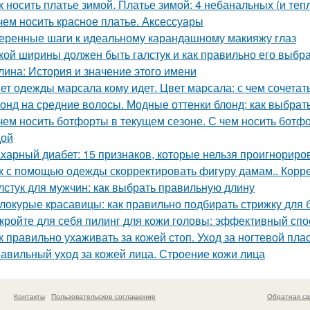
к носить платье зимой. Платье зимой: 4 небанальных (и теп
чем носить красное платье. Аксессуары
еренные шаги к идеальному карандашному макияжу глаз
кой ширины должен быть галстук и как правильно его выбра
лина: История и значение этого имени
ет одежды марсала кому идет. Цвет марсала: с чем сочетат
онд на средние волосы. Модные оттенки блонд: как выбрать
чем носить ботфорты в текущем сезоне. С чем носить ботфо
дой
харный диабет: 15 признаков, которые нельзя проигнориро
к с помощью одежды скорректировать фигуру дамам.. Корре
лстук для мужчин: как выбрать правильную длину
локурые красавицы: как правильно подбирать стрижку для 
кройте для себя пилинг для кожи головы: эффективный спо
к правильно ухаживать за кожей стоп. Уход за ногтевой пла
авильный уход за кожей лица. Строение кожи лица
Контакты
Пользовательское соглашение
Обратная св