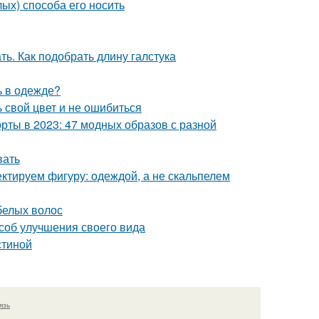
лых) способа его носить
ть. Как подобрать длину галстука
ь в одежде?
 свой цвет и не ошибиться
рты в 2023: 47 модных образов с разной
вать
ктируем фигуру: одеждой, а не скальпелем
белых волос
соб улучшения своего вида
стиной
язь