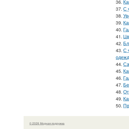
36.
Ка
37.
С 
38.
Ув
39.
Ка
40.
Га
41.
Цв
42.
Бл
43.
С 
одеж
44.
Са
45.
Ка
46.
Га
47.
Бе
48.
От
49.
Ка
50.
Пр
© 2026 Модная подружка