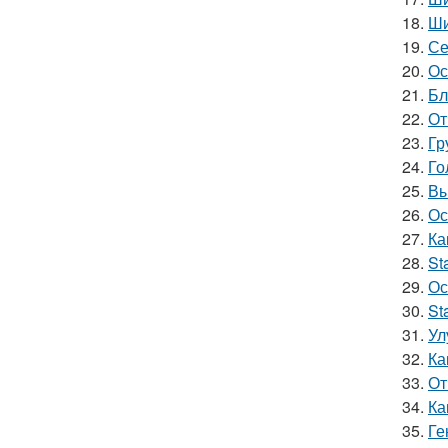
18.
Ши
19.
Се
20.
Ос
21.
Бл
22.
От
23.
Гр
24.
Го
25.
Вы
26.
Ос
27.
Ка
28.
St
29.
Ос
30.
St
31.
Ул
32.
Ка
33.
От
34.
Ка
35.
Ге