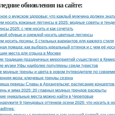
ледние обновления на сайте:
ное о мужском здоровье: что каждый мужчина должен знат
ем носить кожаные леггинсы в 2025: модные советы и тенд
инсы 2025: с чем носить и как сочетать
акой обувью и одеждой носить цветные леггинсы
ем носить лосины: 5 стильных вариантов для каждого стиля
ная помада: как выбрать идеальный оттенок и с чем её нос
шие места для отдыха в Москве
ие традиции праздничных мероприятий существуют в Кеме
ие музеи Уфы наиболее популярны среди туристов
е модные тренды и цвета в новом путеводителе по соврем
енняя мода: ключевые тренды сезона
иша певицы Славы в Архангельске: расписание концертов
ень и зима 2025: 20 главных модных трендов раскрыты
кие уникальные места можно найти в Череповце
наружите 9 трендовых оттенков осени 2025: что носить в н
adlines:
рокие джинсы с подворотом и завышенной талией: как нос