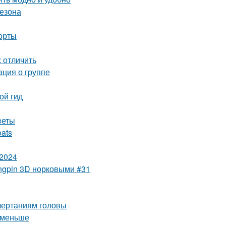
сезона
форты
х отличить
ация о группе
ой гид
веты
oats
 2024
ngpin 3D норковыми #31
очертаниям головы
с меньше