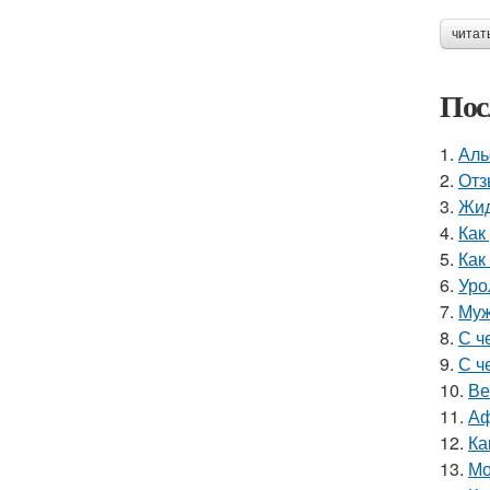
читат
Пос
1.
Аль
2.
Отз
3.
Жид
4.
Как
5.
Как
6.
Уро
7.
Муж
8.
С ч
9.
С ч
10.
Ве
11.
Аф
12.
Ка
13.
Мо