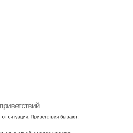
 приветствий
 от ситуации. Приветствия бывают:
у, тесными объятиями; светские –