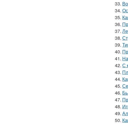
33.
Во
34.
Ос
35.
Ка
36.
Пр
37.
Ле
38.
Ст
39.
Ти
40.
Пр
41.
На
42.
С 
43.
Пл
44.
Ка
45.
Се
46.
Бы
47.
Пр
48.
Иг
49.
Ал
50.
Ка