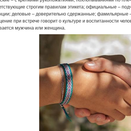
етствующие строгим правилам этикета; официальные – под
нции; деловые – доверительно сдержанные; фамильярные –
ение при встрече говорит о культуре и воспитанности челов
вается мужчина или женщина.