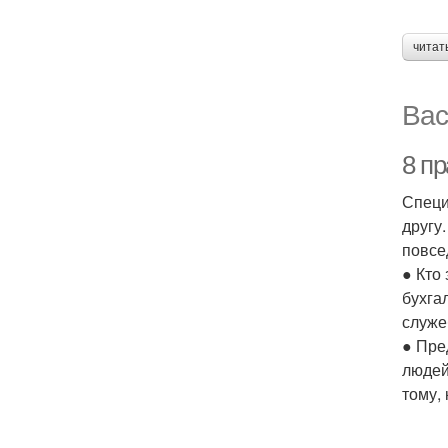
читат
Вас
8 пр
Специ
другу
повсе
● Кто
бухга
служе
● Пре
людей
тому,