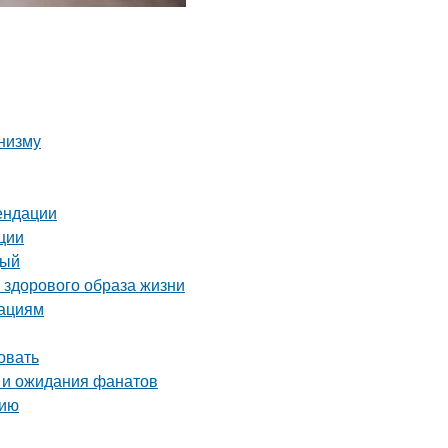
анизму
ендации
ции
дый
 здорового образа жизни
нациям
овать
 и ожидания фанатов
нию