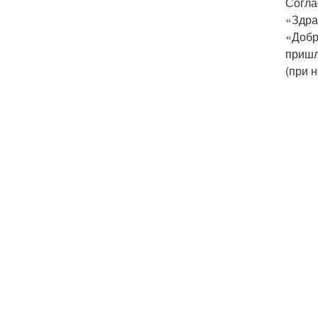
Согла
«Здра
«Добр
пришл
(при 