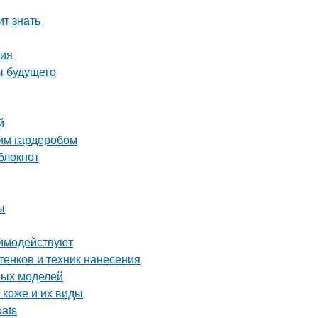
ит знать
ция
ы будущего
й
ним гардеробом
блокнот
ы
аимодействуют
тенков и техник нанесения
ных моделей
 коже и их виды
oats