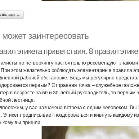
ь дальше →
 может заинтересовать
авил этикета приветствия. 8 правил этик
алисты по нетворкингу настоятельно рекомендуют знакомит
. При этом желательно соблюдать элементарные правила эти
дневной рабочей обстановке. Ведь мы регулярно представ
 здоровается первым? Отправная точка – служебное положен
лтер в возрасте за 50 и 30-летний руководитель, то первым з
бной лестнице.
дположим, у вас назначена встреча с одним человеком. Вы з
. Этикет предписывает поздороваться и кивнуть каждому из
 к кому вы пришли.