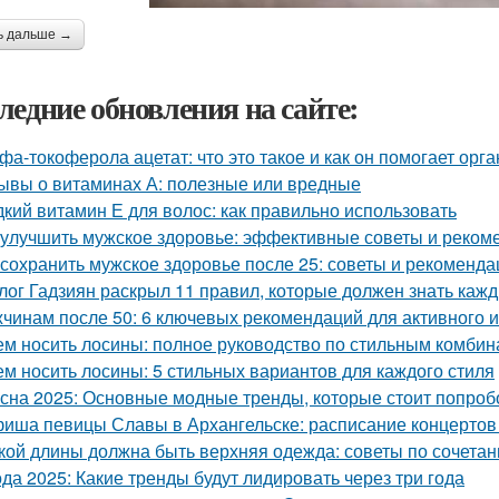
ь дальше →
ледние обновления на сайте:
фа-токоферола ацетат: что это такое и как он помогает орг
ывы о витаминах А: полезные или вредные
кий витамин Е для волос: как правильно использовать
 улучшить мужское здоровье: эффективные советы и реком
 сохранить мужское здоровье после 25: советы и рекоменда
лог Гадзиян раскрыл 11 правил, которые должен знать каж
чинам после 50: 6 ключевых рекомендаций для активного и
ем носить лосины: полное руководство по стильным комби
ем носить лосины: 5 стильных вариантов для каждого стиля
сна 2025: Основные модные тренды, которые стоит попроб
иша певицы Славы в Архангельске: расписание концертов
кой длины должна быть верхняя одежда: советы по сочета
да 2025: Какие тренды будут лидировать через три года