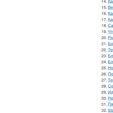
14.
Ка
15.
Ве
16.
Ка
17.
Ка
18.
Са
19.
Чт
20.
Ра
21.
Бо
22.
Те
23.
Бл
24.
Бл
25.
Но
26.
По
27.
Те
28.
Со
29.
Ид
30.
Но
31.
Пя
32.
St