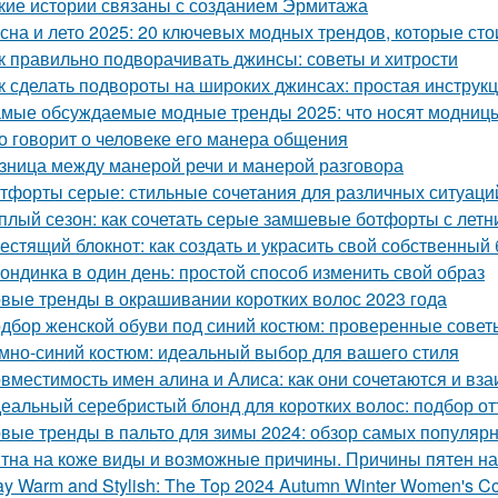
кие истории связаны с созданием Эрмитажа
сна и лето 2025: 20 ключевых модных трендов, которые сто
к правильно подворачивать джинсы: советы и хитрости
к сделать подвороты на широких джинсах: простая инструк
мые обсуждаемые модные тренды 2025: что носят модниц
о говорит о человеке его манера общения
зница между манерой речи и манерой разговора
тфорты серые: стильные сочетания для различных ситуаци
плый сезон: как сочетать серые замшевые ботфорты с лет
естящий блокнот: как создать и украсить свой собственный 
ондинка в один день: простой способ изменить свой образ
вые тренды в окрашивании коротких волос 2023 года
дбор женской обуви под синий костюм: проверенные совет
мно-синий костюм: идеальный выбор для вашего стиля
вместимость имен алина и Алиса: как они сочетаются и вз
еальный серебристый блонд для коротких волос: подбор от
вые тренды в пальто для зимы 2024: обзор самых популяр
тна на коже виды и возможные причины. Причины пятен на
ay Warm and Stylish: The Top 2024 Autumn Winter Women's C