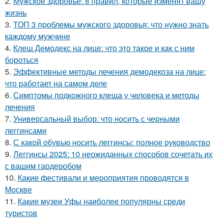
2.
Мужское здоровье: 8 правил, которые изменят вашу
жизнь
3.
ТОП 3 проблемы мужского здоровья: что нужно знать
каждому мужчине
4.
Клещ Демодекс на лице: что это такое и как с ним
бороться
5.
Эффективные методы лечения демодекоза на лице:
что работает на самом деле
6.
Симптомы подкожного клеща у человека и методы
лечения
7.
Универсальный выбор: что носить с черными
леггинсами
8.
С какой обувью носить леггинсы: полное руководство
9.
Леггинсы 2025: 10 неожиданных способов сочетать их
с вашим гардеробом
10.
Какие фестивали и мероприятия проводятся в
Москве
11.
Какие музеи Уфы наиболее популярны среди
туристов