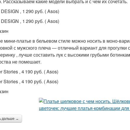
о. Рассказываем какие модели выбрать и с чем их сочетать.
DESIGN , 1 290 руб. ( Asos)
DESIGN , 1 290 руб. ( Asos)
азин
е мини-платье в бельевом стиле можно носить в моно-вар
овкой с мужского плеча — отличный вариант для прогулки 
черинку , лучше составить лук с высокими грубыми ботинка
рства не помешает.
r Stories , 4 190 руб. ( Asos)
r Stories , 4 190 руб. ( Asos)
азин
ь дальше →