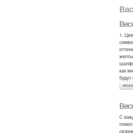
Вас
Вес
1. Цв
симво
оттен
желты
шалфе
как м
будут
читат
Весн
С каж
помог
сезон