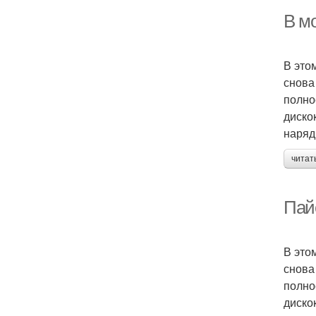
В мо
В это
снова
полно
диско
наряд
читат
Пайе
В это
снова
полно
диско