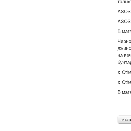
тольк
ASOS 
ASOS 
В маг
Черно
джинс
на ве
бунта
& Othe
& Othe
В маг
читат