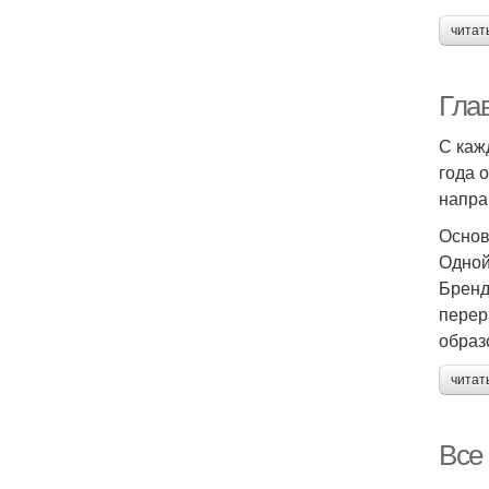
читат
Гла
С каж
года 
напра
Основ
Одной
Бренд
перер
образ
читат
Все