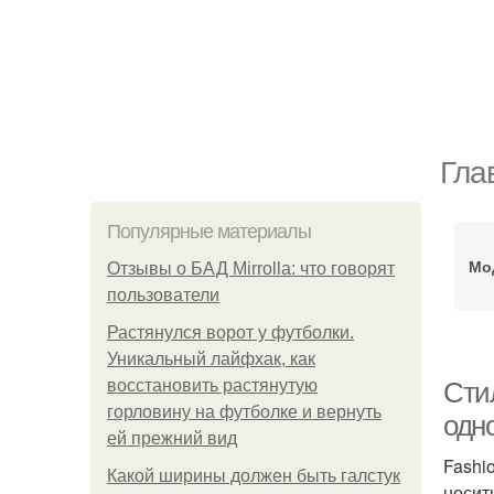
Гла
Популярные материалы
Мо
Отзывы о БАД Mirrolla: что говорят
пользователи
Растянулся ворот у футболки.
Уникальный лайфхак, как
восстановить растянутую
Сти
горловину на футболке и вернуть
одно
ей прежний вид
Fashi
Какой ширины должен быть галстук
носит