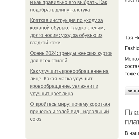
и как правильно его выбрать. Как
подобрать длину галстука
Краткая инструкция по уходу за
кожаной обувью. Гладко стелим,
долго носим: уход за обувью из
Тая Н
гладкой кожи
Fashi
Осень 2024: тренды женских курток
Монох
для всех стилей
соста
Как улучшить кровообращение на
тоже 
лице. Какая маска улучшит
кровообращение, увлажнит и
читат
улучшит цвет лица
Откройтесь миру: почему короткая
Пла
прическа и голой вид - идеальный
союз
пла
В наш