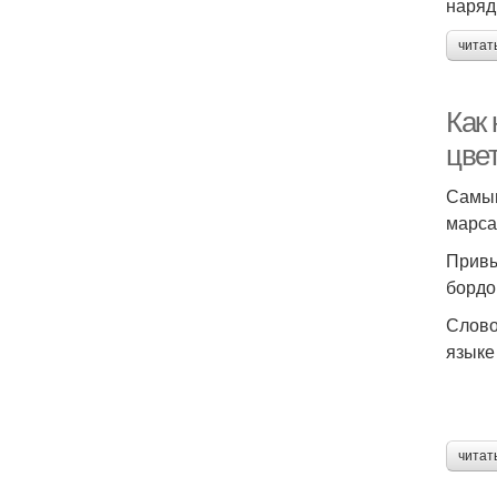
наряд
читат
Как
цве
Самым
марсал
Привы
бордо
Слово
языке
читат