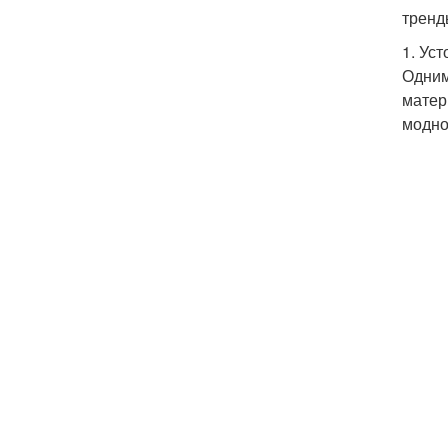
тренд
1. Ус
Одним
матер
модно