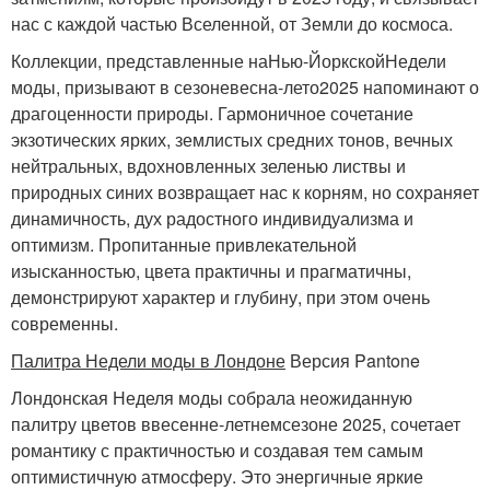
нас с каждой частью Вселенной, от Земли до космоса.
Коллекции, представленные на
Нью-Йоркской
Недели
моды, призывают в сезоне
весна-лето
2025 напоминают о
драгоценности природы. Гармоничное сочетание
экзотических ярких, землистых средних тонов, вечных
нейтральных, вдохновленных зеленью листвы и
природных синих возвращает нас к корням, но сохраняет
динамичность, дух радостного индивидуализма и
оптимизм. Пропитанные привлекательной
изысканностью, цвета практичны и прагматичны,
демонстрируют характер и глубину, при этом очень
современны.
Палитра Недели моды в Лондоне
Версия Pantone
Лондонская Неделя моды собрала неожиданную
палитру цветов в
весенне-летнем
сезоне 2025, сочетает
романтику с практичностью и создавая тем самым
оптимистичную атмосферу. Это энергичные яркие