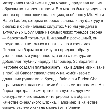
материалом этой зимы и для модниц, придавая нашим
образам нотки элегантности. Его можно было увидеть во
многих прошлогодних коллекциях, особенно у Miu Miu и
Ralph Lauren, которые переосмысливали эту фактуру в
смелых и оригинальных силуэтах. Что мы увидели в
актуальных шоу? Один из самых ярких трендов сезона
— бархатный тотал-лук. Шикарный и роскошный, он
представлен не только в платьях, но и костюмах.
Полностью бархатные силуэты придают образу
утонченность и уверенность, а игра с текстурами
добавляет глубину наряду. Например, Schiaparelli и
Retrofête создали платья-жакеты (как в длине мини, так и
в пол). Jil Sander сделал ставку на комбинезон с
длинными рукавами, а бренды Balmain и Eudon Choi
ограничились классическими брючными костюмами. Но
бархат прекрасно смотрится и в дуэте с другими
фактурами и его можно интегрировать в образ в
качестве финального штриха. Например, в качестве
жакета, как это сделала марка Louis Vuitton.