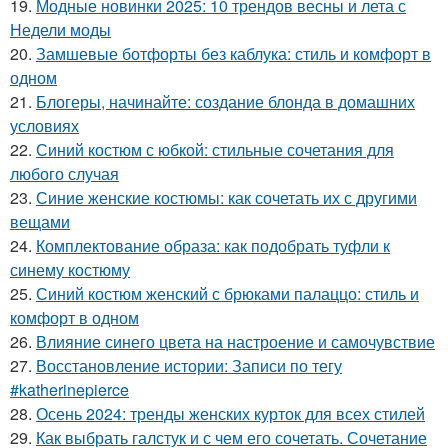
19.
Модные новинки 2025: 10 трендов весны и лета с
Недели моды
20.
Замшевые ботфорты без каблука: стиль и комфорт в
одном
21.
Блогеры, начинайте: создание блонда в домашних
условиях
22.
Синий костюм с юбкой: стильные сочетания для
любого случая
23.
Синие женские костюмы: как сочетать их с другими
вещами
24.
Комплектование образа: как подобрать туфли к
синему костюму
25.
Синий костюм женский с брюками палаццо: стиль и
комфорт в одном
26.
Влияние синего цвета на настроение и самочувствие
27.
Восстановление истории: Записи по тегу
#katherinepierce
28.
Осень 2024: тренды женских курток для всех стилей
29.
Как выбрать галстук и с чем его сочетать. Сочетание