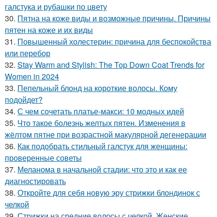
галстука и рубашки по цвету
30.
Пятна на коже виды и возможные причины. Причины
пятен на коже и их виды
31.
Повышенный холестерин: причина для беспокойства
или перебор
32.
Stay Warm and Stylish: The Top Down Coat Trends for
Women in 2024
33.
Пепельный блонд на короткие волосы. Кому
подойдет?
34.
С чем сочетать платье-макси: 10 модных идей
35.
Что такое болезнь желтых пятен. Изменения в
жёлтом пятне при возрастной макулярной дегенерации
36.
Как подобрать стильный галстук для женщины:
проверенные советы
37.
Меланома в начальной стадии: что это и как ее
диагностировать
38.
Откройте для себя новую эру стрижки блондинок с
челкой
39.
Стрижки на средние волосы с челкой. Женские