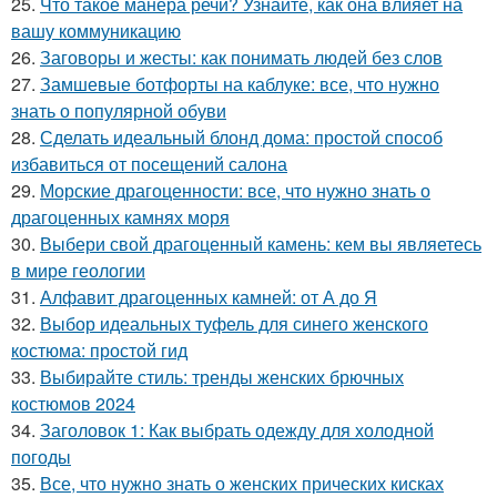
25.
Что такое манера речи? Узнайте, как она влияет на
вашу коммуникацию
26.
Заговоры и жесты: как понимать людей без слов
27.
Замшевые ботфорты на каблуке: все, что нужно
знать о популярной обуви
28.
Сделать идеальный блонд дома: простой способ
избавиться от посещений салона
29.
Морские драгоценности: все, что нужно знать о
драгоценных камнях моря
30.
Выбери свой драгоценный камень: кем вы являетесь
в мире геологии
31.
Алфавит драгоценных камней: от А до Я
32.
Выбор идеальных туфель для синего женского
костюма: простой гид
33.
Выбирайте стиль: тренды женских брючных
костюмов 2024
34.
Заголовок 1: Как выбрать одежду для холодной
погоды
35.
Все, что нужно знать о женских прических кисках