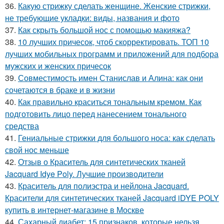
36.
Какую стрижку сделать женщине. Женские стрижки,
не требующие укладки: виды, названия и фото
37.
Как скрыть большой нос с помощью макияжа?
38.
10 лучших причесок, чтоб скорректировать. ТОП 10
лучших мобильных программ и приложений для подбора
мужских и женских причесок
39.
Совместимость имен Станислав и Алина: как они
сочетаются в браке и в жизни
40.
Как правильно краситься тональным кремом. Как
подготовить лицо перед нанесением тонального
средства
41.
Гениальные стрижки для большого носа: как сделать
свой нос меньше
42.
Отзыв о Краситель для синтетических тканей
Jacquard Idye Poly. Лучшие производители
43.
Краситель для полиэстра и нейлона Jacquard.
Красители для синтетических тканей Jacquard iDYE POLY
купить в интернет-магазине в Москве
44.
Сахарный диабет: 15 признаков, которые нельзя