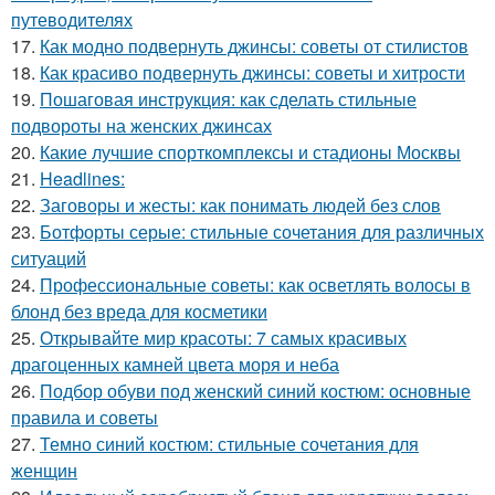
путеводителях
17.
Как модно подвернуть джинсы: советы от стилистов
18.
Как красиво подвернуть джинсы: советы и хитрости
19.
Пошаговая инструкция: как сделать стильные
подвороты на женских джинсах
20.
Какие лучшие спорткомплексы и стадионы Москвы
21.
Headlines:
22.
Заговоры и жесты: как понимать людей без слов
23.
Ботфорты серые: стильные сочетания для различных
ситуаций
24.
Профессиональные советы: как осветлять волосы в
блонд без вреда для косметики
25.
Открывайте мир красоты: 7 самых красивых
драгоценных камней цвета моря и неба
26.
Подбор обуви под женский синий костюм: основные
правила и советы
27.
Темно синий костюм: стильные сочетания для
женщин