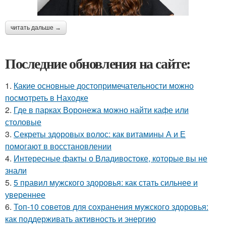
читать дальше →
Последние обновления на сайте:
1.
Какие основные достопримечательности можно
посмотреть в Находке
2.
Где в парках Воронежа можно найти кафе или
столовые
3.
Секреты здоровых волос: как витамины А и Е
помогают в восстановлении
4.
Интересные факты о Владивостоке, которые вы не
знали
5.
5 правил мужского здоровья: как стать сильнее и
увереннее
6.
Топ-10 советов для сохранения мужского здоровья:
как поддерживать активность и энергию