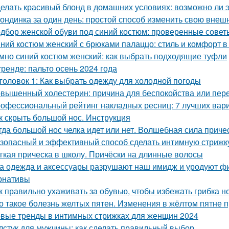
елать красивый блонд в домашних условиях: возможно ли 
ондинка за один день: простой способ изменить свою внеш
дбор женской обуви под синий костюм: проверенные совет
ний костюм женский с брюками палаццо: стиль и комфорт в
мно синий костюм женский: как выбрать подходящие туфли
тренде: пальто осень 2024 года
головок 1: Как выбрать одежду для холодной погоды
вышенный холестерин: причина для беспокойства или пер
офессиональный рейтинг накладных ресниц: 7 лучших вар
к скрыть большой нос. Инструкция
гда большой нос челка идет или нет. Волшебная сила приче
зопасный и эффективный способ сделать интимную стрижк
гкая прическа в школу. Причёски на длинные волосы
а одежда и аксессуары разрушают наш имидж и уродуют фиг
рнативы
к правильно ухаживать за обувью, чтобы избежать грибка н
о такое болезнь желтых пятен. Изменения в жёлтом пятне 
вые тренды в интимных стрижках для женщин 2024
лстук для мужчины: как сделать правильный выбор