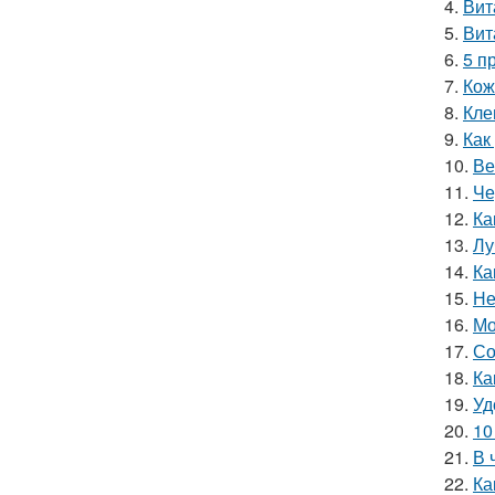
4.
Вит
5.
Вит
6.
5 п
7.
Кож
8.
Кле
9.
Как
10.
Ве
11.
Че
12.
Ка
13.
Лу
14.
Ка
15.
Не
16.
Мо
17.
Со
18.
Ка
19.
Уд
20.
10
21.
В 
22.
Ка