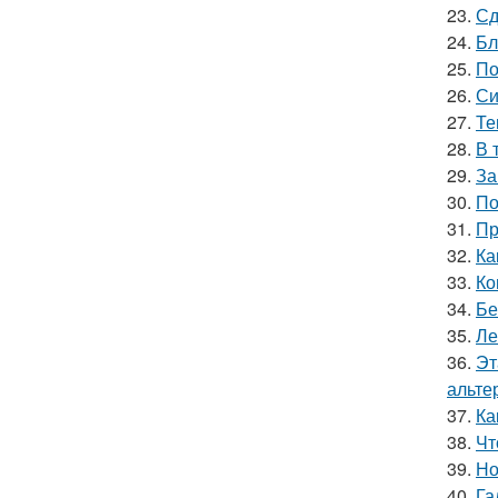
23.
Сд
24.
Бл
25.
По
26.
Си
27.
Те
28.
В 
29.
За
30.
По
31.
Пр
32.
Ка
33.
Ко
34.
Бе
35.
Ле
36.
Эт
альте
37.
Ка
38.
Чт
39.
Но
40.
Га