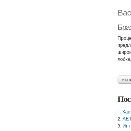
Вас
Бра
Проце
предл
широк
лобка
читат
Пос
1.
Как
2.
АЕ 
3.
Инт