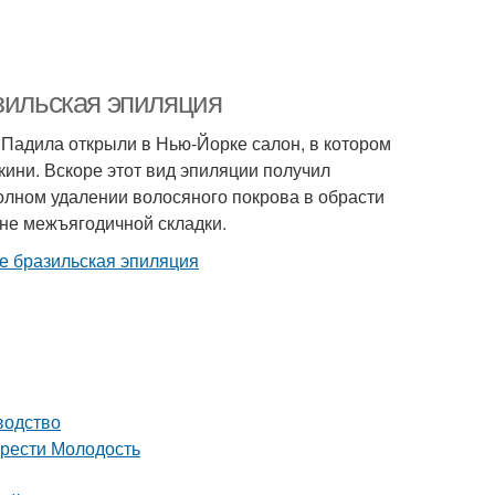
азильская эпиляция
ы Падила открыли в Нью-Йорке салон, в котором
ини. Вскоре этот вид эпиляции получил
олном удалении волосяного покрова в обрасти
оне межъягодичной складки.
водство
брести Молодость