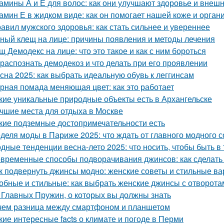
амины А и Е для волос: как они улучшают здоровье и внеш
амин Е в жидком виде: как он помогает нашей коже и орган
равил мужского здоровья: как стать сильнее и увереннее
ный клещ на лице: причины появления и методы лечения
щ Демодекс на лице: что это такое и как с ним бороться
 распознать демодекоз и что делать при его проявлении
сна 2025: как выбрать идеальную обувь к леггинсам
рная помада меняющая цвет: как это работает
кие уникальные природные объекты есть в Архангельске
чшие места для отдыха в Москве
кие подземные достопримечательности есть
деля моды в Париже 2025: что ждать от главного модного 
дные тенденции весна-лето 2025: что носить, чтобы быть в
временные способы подворачивания джинсов: как сделать
к подвернуть джинсы модно: женские советы и стильные в
обные и стильные: как выбрать женские джинсы с отворота
 Главных Пружин, о которых вы должны знать
чем разница между смартфоном и планшетом
кие интересные facts о климате и погоде в Перми