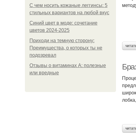
метод
С чем носить кожаные леггинсы: 5
стильных вариантов на любой вкус
Синий цвет в моде: сочетание
цветов 2024-2025
Приходи на темную сторону:
читат
Преимущества, о которых ты не
подозревал
Бра
Отзывы о витаминах А: полезные
или вредные
Проце
предл
широк
лобка
читат