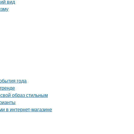
ний вид
изму
события года
 тренде
 свой образ стильным
арианты
ми в интернет-магазине