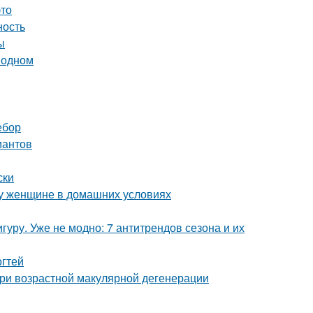
это
ность
ы
 одном
ебор
иантов
ски
у женщине в домашних условиях
уру. Уже не модно: 7 антитрендов сезона и их
огтей
при возрастной макулярной дегенерации