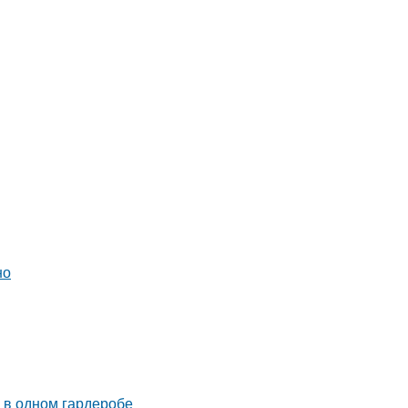
но
 в одном гардеробе