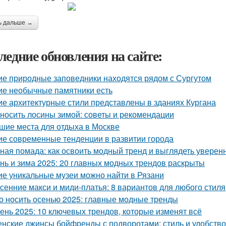
ь дальше →
ледние обновления на сайте:
ие природные заповедники находятся рядом с Сургутом
ие необычные памятники есть
ие архитектурные стили представлены в зданиях Кургана
 носить лосины зимой: советы и рекомендации
шие места для отдыха в Москве
ие современные тенденции в развитии города
ная помада: как освоить модный тренд и выглядеть уверен
нь и зима 2025: 20 главных модных трендов раскрыты
ие уникальные музеи можно найти в Рязани
сенние макси и миди-платья: 8 вариантов для любого стиля
о носить осенью 2025: главные модные тренды
ень 2025: 10 ключевых трендов, которые изменят всё
нские джинсы бойфренды с подворотами: стиль и удобство