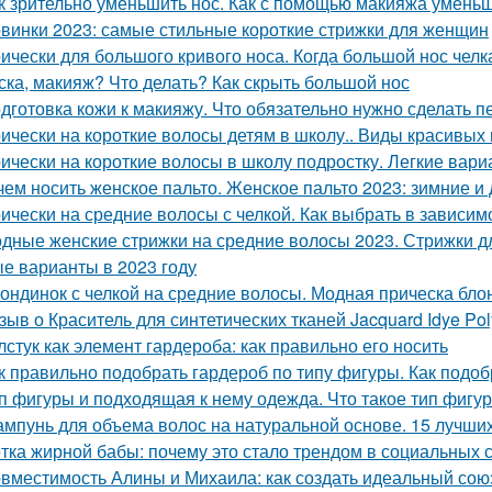
к зрительно уменьшить нос. Как с помощью макияжа умень
винки 2023: самые стильные короткие стрижки для женщин
ически для большого кривого носа. Когда большой нос челка
ска, макияж? Что делать? Как скрыть большой нос
дготовка кожи к макияжу. Что обязательно нужно сделать 
ически на короткие волосы детям в школу.. Виды красивых
ически на короткие волосы в школу подростку. Легкие вар
чем носить женское пальто. Женское пальто 2023: зимние 
ически на средние волосы с челкой. Как выбрать в зависи
дные женские стрижки на средние волосы 2023. Стрижки дл
е варианты в 2023 году
ондинок с челкой на средние волосы. Модная прическа бло
зыв о Краситель для синтетических тканей Jacquard Idye Po
лстук как элемент гардероба: как правильно его носить
к правильно подобрать гардероб по типу фигуры. Как подо
п фигуры и подходящая к нему одежда. Что такое тип фигу
мпунь для объема волос на натуральной основе. 15 лучших
тка жирной бабы: почему это стало трендом в социальных 
вместимость Алины и Михаила: как создать идеальный сою