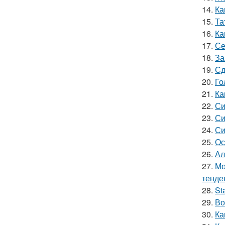
14.
Ка
15.
Та
16.
Ка
17.
Се
18.
За
19.
Сд
20.
Го
21.
Ка
22.
Си
23.
Си
24.
Си
25.
Ос
26.
Ал
27.
Мо
тенде
28.
St
29.
Во
30.
Ка