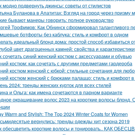
к модно подвернуть джинсы: советы от стилистов
тьяна Буланова в Апатитах: Взгляд на город через призму 
кие бывают манеры говорить: полное руководство
ргей Трофимов: Как Обнинск сформировал талантливого п
мшевые ботфорты без каблука: стиль и комфорт в одном
елать идеальный блонд дома: простой способ избавиться 
лубой цвет драгоценных камней: свойства и характеристики
к сочетать синий женский костюм с аксессуарами и обувью
ний костюм: как сочетать с другими предметами гардероба
ний костюм женский с юбкой: стильные сочетания для любо
ний костюм женский с брюками палаццо: стиль и комфорт в
ень 2024: тренды женских курток для всех стилей
ина и Ольга: как имена сочетаются в парном варианте
дное окрашивание волос 2023 на короткие волосы блонд. 
нции
ay Warm and Stylish: The Top 2024 Winter Coats for Women
сьмидесятые вернулись: тренды одежды хит сезона 2019
к обесцветить короткие волосы и тонировать.. КАК ОБ