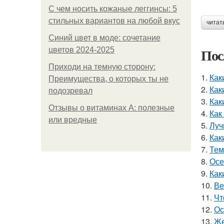
С чем носить кожаные леггинсы: 5
стильных вариантов на любой вкус
читат
Синий цвет в моде: сочетание
Пос
цветов 2024-2025
Приходи на темную сторону:
1.
Как
Преимущества, о которых ты не
2.
Как
подозревал
3.
Как
Отзывы о витаминах А: полезные
4.
Как
или вредные
5.
Луч
6.
Как
7.
Тем
8.
Осе
9.
Как
10.
Ве
11.
Чт
12.
Ос
13.
Же