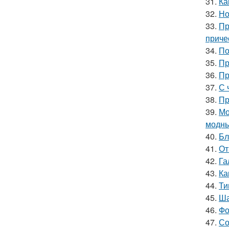
31.
Ка
32.
Но
33.
Пр
приче
34.
По
35.
Пр
36.
Пр
37.
С 
38.
Пр
39.
Мо
модны
40.
Бл
41.
От
42.
Га
43.
Ка
44.
Ти
45.
Ша
46.
Фо
47.
Со