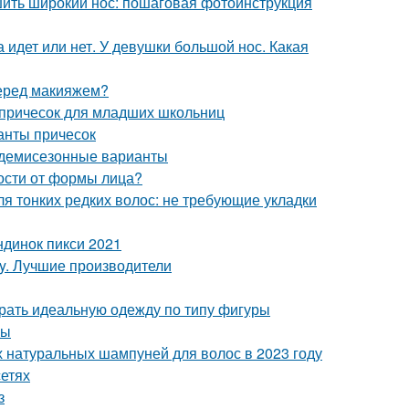
шить широкий нос: пошаговая фотоинструкция
 идет или нет. У девушки большой нос. Какая
перед макияжем?
 причесок для младших школьниц
ианты причесок
и демисезонные варианты
мости от формы лица?
я тонких редких волос: не требующие укладки
ндинок пикси 2021
ly. Лучшие производители
брать идеальную одежду по типу фигуры
ры
 натуральных шампуней для волос в 2023 году
сетях
з