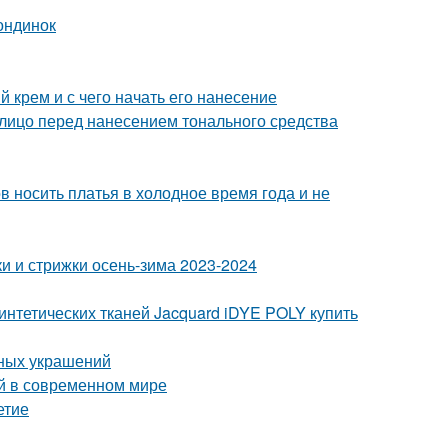
ондинок
 крем и с чего начать его нанесение
 лицо перед нанесением тонального средства
в носить платья в холодное время года и не
и и стрижки осень-зима 2023-2024
синтетических тканей Jacquard iDYE POLY купить
рных украшений
ой в современном мире
етие