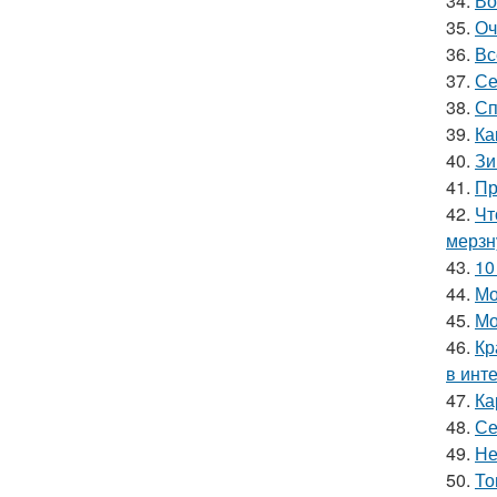
34.
Во
35.
Оч
36.
Вс
37.
Се
38.
Сп
39.
Ка
40.
Зи
41.
Пр
42.
Чт
мерзн
43.
10
44.
Мо
45.
Мо
46.
Кр
в инт
47.
Ка
48.
Се
49.
Не
50.
То