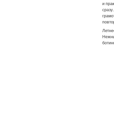
и пра
сразу
грамо
повто
Летне
Нежны
ботин