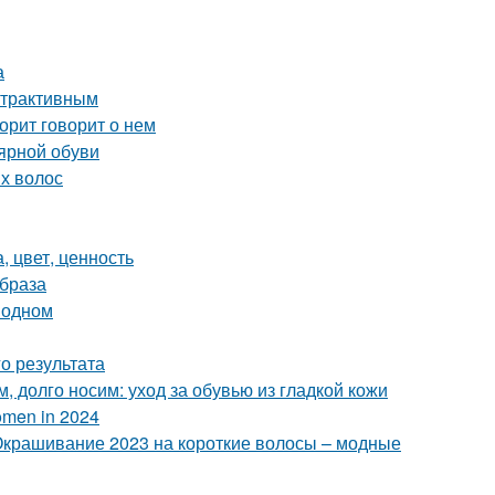
а
Атрактивным
орит говорит о нем
лярной обуви
ых волос
, цвет, ценность
образа
 одном
о результата
, долго носим: уход за обувью из гладкой кожи
Women in 2024
Окрашивание 2023 на короткие волосы – модные