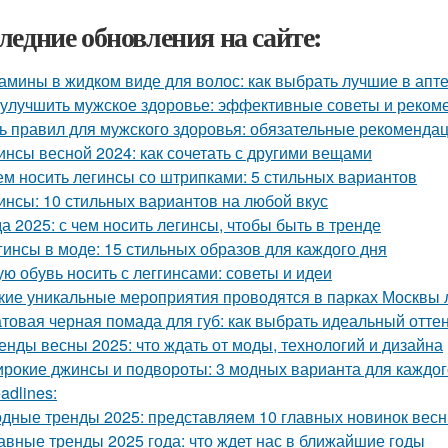
ледние обновления на сайте:
амины в жидком виде для волос: как выбрать лучшие в апт
 улучшить мужское здоровье: эффективные советы и реком
ь правил для мужского здоровья: обязательные рекоменда
инсы весной 2024: как сочетать с другими вещами
ем носить легинсы со штрипками: 5 стильных вариантов
инсы: 10 стильных вариантов на любой вкус
а 2025: с чем носить легинсы, чтобы быть в тренде
гинсы в моде: 15 стильных образов для каждого дня
ую обувь носить с леггинсами: советы и идеи
кие уникальные мероприятия проводятся в парках Москвы 
товая черная помада для губ: как выбрать идеальный отте
енды весны 2025: что ждать от моды, технологий и дизайна
рокие джинсы и подвороты: 3 модных варианта для каждог
adlines:
дные тренды 2025: представляем 10 главных новинок весн
авные тренды 2025 года: что ждет нас в ближайшие годы