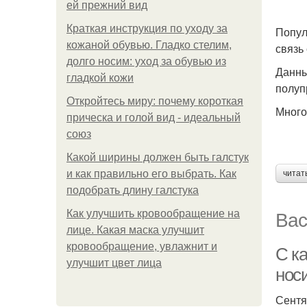
ей прежний вид
Краткая инструкция по уходу за
Попул
кожаной обувью. Гладко стелим,
связь
долго носим: уход за обувью из
Данны
гладкой кожи
полуп
Откройтесь миру: почему короткая
Много
прическа и голой вид - идеальный
союз
Какой ширины должен быть галстук
и как правильно его выбрать. Как
читат
подобрать длину галстука
Вас
Как улучшить кровообращение на
лице. Какая маска улучшит
кровообращение, увлажнит и
С ка
улучшит цвет лица
нос
Сентя