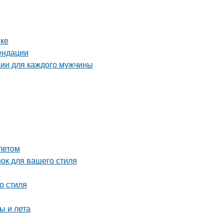
еке
ендации
ции для каждого мужчины
летом
нок для вашего стиля
о стиля
ы и лета