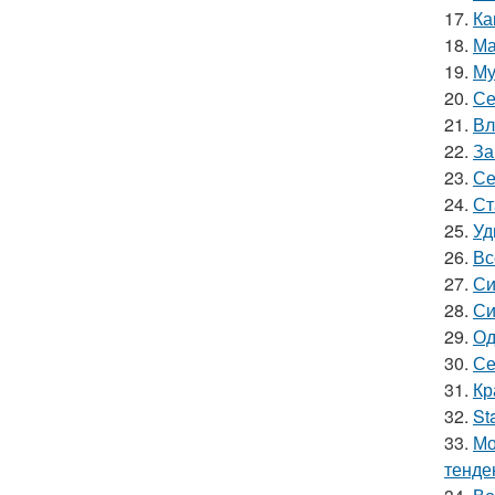
17.
Ка
18.
Ма
19.
Му
20.
Се
21.
Вл
22.
За
23.
Се
24.
Ст
25.
Уд
26.
Вс
27.
Си
28.
Си
29.
Од
30.
Се
31.
Кр
32.
St
33.
Мо
тенде