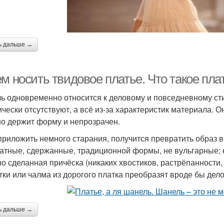
ь дальше →
ем носить твидовое платье. Что такое пл
ь одновременно относится к деловому и повседневному с
ически отсутствуют, а всё из-за характеристик материала. О
о держит форму и непрозрачен.
приложить немного старания, получится превратить образ 
ратные, сдержанные, традиционной формы, не вульгарные; е
но сделанная причёска (никаких хвостиков, растрёпанности
тки или чалма из дорогого платка преобразят вроде бы дел
ь дальше →