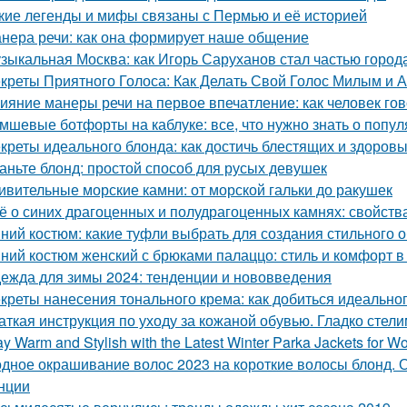
кие легенды и мифы связаны с Пермью и её историей
нера речи: как она формирует наше общение
зыкальная Москва: как Игорь Саруханов стал частью город
креты Приятного Голоса: Как Делать Свой Голос Милым и 
ияние манеры речи на первое впечатление: как человек гов
мшевые ботфорты на каблуке: все, что нужно знать о попу
креты идеального блонда: как достичь блестящих и здоров
аньте блонд: простой способ для русых девушек
ивительные морские камни: от морской гальки до ракушек
ё о синих драгоценных и полудрагоценных камнях: свойства
ний костюм: какие туфли выбрать для создания стильного 
ний костюм женский с брюками палаццо: стиль и комфорт в
ежда для зимы 2024: тенденции и нововведения
креты нанесения тонального крема: как добиться идеальног
аткая инструкция по уходу за кожаной обувью. Гладко стелим
ay Warm and Stylish with the Latest Winter Parka Jackets for 
дное окрашивание волос 2023 на короткие волосы блонд. 
нции