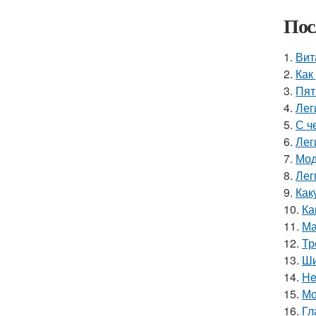
Пос
1.
Вит
2.
Как
3.
Пят
4.
Лег
5.
С ч
6.
Лег
7.
Мод
8.
Лег
9.
Как
10.
Ка
11.
Ма
12.
Тр
13.
Ши
14.
He
15.
Мо
16.
Гл