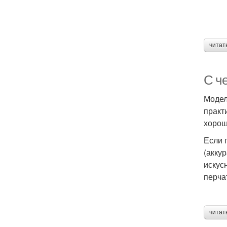
читат
С ч
Модел
практ
хорош
Если 
(акку
искус
перча
читат