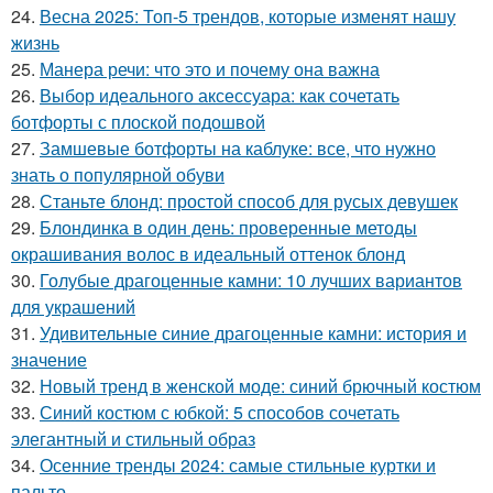
24.
Весна 2025: Топ-5 трендов, которые изменят нашу
жизнь
25.
Манера речи: что это и почему она важна
26.
Выбор идеального аксессуара: как сочетать
ботфорты с плоской подошвой
27.
Замшевые ботфорты на каблуке: все, что нужно
знать о популярной обуви
28.
Станьте блонд: простой способ для русых девушек
29.
Блондинка в один день: проверенные методы
окрашивания волос в идеальный оттенок блонд
30.
Голубые драгоценные камни: 10 лучших вариантов
для украшений
31.
Удивительные синие драгоценные камни: история и
значение
32.
Новый тренд в женской моде: синий брючный костюм
33.
Синий костюм с юбкой: 5 способов сочетать
элегантный и стильный образ
34.
Осенние тренды 2024: самые стильные куртки и
пальто