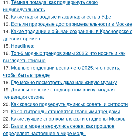
11.
Тёмная помада: как подчеркнуть свою
индивидуальность
12.
Какие парки водные и аквапарки есть в Уфе
13.
Есть ли природные достопримечательности в Москве
14.
Какие традиции и обычаи сохранены в Красноярске с
древних времен
15.
Headlines:
16.
Топ-5 модных трендов зимы 2025: что носить и как
выглядеть стильно
17.
Модные тенденции весна-лето 2025: что носить,
чтобы быть в тренде
18.
Где можно посмотреть джаз или живую музыку
19.
Джинсы женские с подворотом внизу: модная
тенденция сезона
20.
Как красиво подвернуть джинсы: советы и хитрости
21.
Как антитренды становятся главными трендами
22.
Какие лучшие спорткомплексы и стадионы Москвы
23.
Были в моде и вернулись снова: как прошлое
определяет настоящее в мире моды