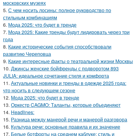
московских музеях
5.
С чем носить лосины: полное руководство по
стильным комбинациям
6.
Мода 2025: что будет в тренде
7.
Мода 2025: Какие тренды будут лидировать через три
года
8.
Какие исторические события способствовали
развитию Череповца
9.
Какие интересные факты о театральной жизни Москвы
10.
Джинсы женские бойфренды с подворотом 893
JULIA: идеальное сочетание стиля и комфорта
11.
Актуальные новинки и тренды в одежде 2025 года:
что носить в следующем сезоне
12.
Мода 2025: что будет в тренде
13.
Оркестр CAGMO: Таланты, которые объединяют
14.
Headlines:
15.
Разница между манерой речи и манерой разговора
16.
Культура речи: основные правила и их значение
17.
Белые ботфорты на среднем каблуке: стиль и