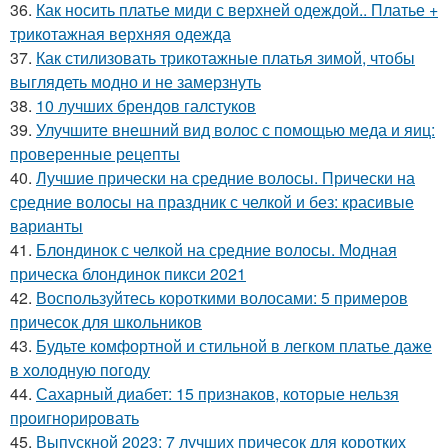
36.
Как носить платье миди с верхней одеждой.. Платье +
трикотажная верхняя одежда
37.
Как стилизовать трикотажные платья зимой, чтобы
выглядеть модно и не замерзнуть
38.
10 лучших брендов галстуков
39.
Улучшите внешний вид волос с помощью меда и яиц:
проверенные рецепты
40.
Лучшие прически на средние волосы. Прически на
средние волосы на праздник с челкой и без: красивые
варианты
41.
Блондинок с челкой на средние волосы. Модная
прическа блондинок пикси 2021
42.
Воспользуйтесь короткими волосами: 5 примеров
причесок для школьников
43.
Будьте комфортной и стильной в легком платье даже
в холодную погоду
44.
Сахарный диабет: 15 признаков, которые нельзя
проигнорировать
45.
Выпускной 2023: 7 лучших причесок для коротких