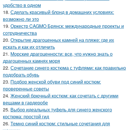
удобство в одном
18.
Сделать красивый блонд в домашних условиях:
возможно ли это
19.
Оркестр CAGMO Брянск: международные проекты и
сотрудничества
20.
Открытие драгоценных камней на пляже: где их
искать и как их отличить
21.
Морские драгоценности: все, что нужно знать о
драгоценных камнях моря
22.
Сочетание синего костюма с туфлями: как правильно
подобрать обувь
23.
Подбор женской обуви под синий костюм:
проверенные советы
24.
Женский брючный костюм: как сочетать с другими
вещами в гардеробе
25.
Выбор идеальных туфель для синего женского
костюма: простой гид
26.
Темно синий костюм: стильные сочетания для