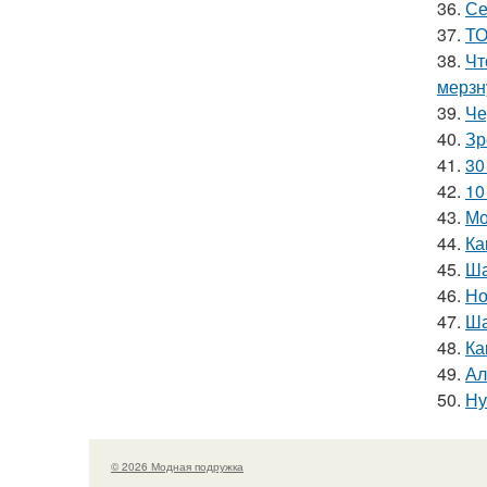
36.
Се
37.
ТО
38.
Чт
мерзн
39.
Че
40.
Зр
41.
30
42.
10
43.
Мо
44.
Ка
45.
Ша
46.
Но
47.
Ша
48.
Ка
49.
Ал
50.
Ну
© 2026 Модная подружка