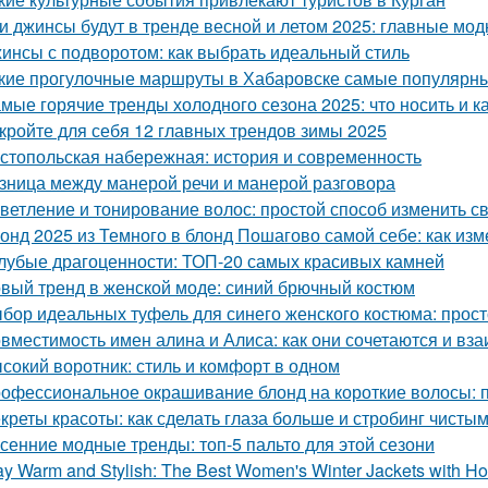
и джинсы будут в тренде весной и летом 2025: главные мо
инсы с подворотом: как выбрать идеальный стиль
кие прогулочные маршруты в Хабаровске самые популярны
мые горячие тренды холодного сезона 2025: что носить и к
кройте для себя 12 главных трендов зимы 2025
стопольская набережная: история и современность
зница между манерой речи и манерой разговора
ветление и тонирование волос: простой способ изменить с
онд 2025 из Темного в блонд Пошагово самой себе: как изм
лубые драгоценности: ТОП-20 самых красивых камней
вый тренд в женской моде: синий брючный костюм
бор идеальных туфель для синего женского костюма: прост
вместимость имен алина и Алиса: как они сочетаются и вз
сокий воротник: стиль и комфорт в одном
офессиональное окрашивание блонд на короткие волосы: п
креты красоты: как сделать глаза больше и стробинг чисты
сенние модные тренды: топ-5 пальто для этой сезони
ay Warm and Stylish: The Best Women's Winter Jackets with Ho