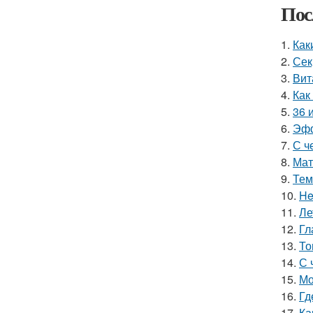
Пос
1.
Как
2.
Сек
3.
Вит
4.
Как
5.
36 
6.
Эфф
7.
С ч
8.
Мат
9.
Тем
10.
He
11.
Ле
12.
Гл
13.
То
14.
С 
15.
Мо
16.
Гд
17.
Ка