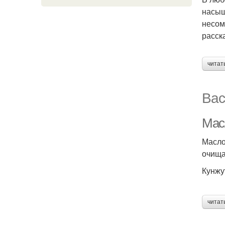
насыщ
несом
расск
читат
Вас
Мас
Масло
очища
Кунжу
читат