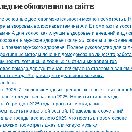
ледние обновления на сайте:
ие основные достопримечательности можно посмотреть в Н
реты здоровых волос: как витамины А и Е помогают в восс
амин А для волос: как улучшить здоровье и внешний вид ло
 сохранить мужское здоровье после 25: советы и рекоменда
и 6 правил мужского здоровья: Полное руководство для си
ективные методы лечения демодекоза на лице: что работа
ем носить леггинсы и лосины: 10 стильных вариантов
овая помада для губ темная: почему она сталаом в вашем
ная помада: 7 правил для идеального макияжа
adlines:
то 2025: 7 ключевых модных трендов, которые стоит попро
авные тренды весна-лето 2025: Новинки стиля и моды
п-10 трендов 2025 года: прогнозы и ожидания
чем носить платье этой весной: 10 идеальных сочетаний
дные тренды весна-лето 2025: что носить в новом сезоне
е можно посмотреть джаз или живую музыку
кие культурные события привлекают туристов в Курган