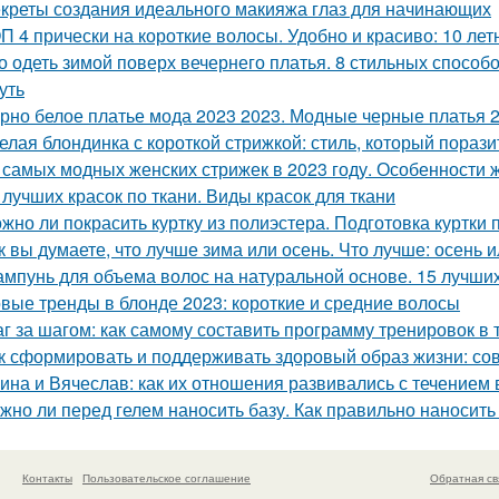
креты создания идеального макияжа глаз для начинающих
П 4 прически на короткие волосы. Удобно и красиво: 10 лет
о одеть зимой поверх вечернего платья. 8 стильных способо
уть
рно белое платье мода 2023 2023. Модные черные платья 2
елая блондинка с короткой стрижкой: стиль, который порази
 самых модных женских стрижек в 2023 году. Особенности ж
 лучших красок по ткани. Виды красок для ткани
жно ли покрасить куртку из полиэстера. Подготовка куртки 
к вы думаете, что лучше зима или осень. Что лучше: осень 
мпунь для объема волос на натуральной основе. 15 лучших
вые тренды в блонде 2023: короткие и средние волосы
г за шагом: как самому составить программу тренировок в
к сформировать и поддерживать здоровый образ жизни: со
ина и Вячеслав: как их отношения развивались с течением
жно ли перед гелем наносить базу. Как правильно наносить
Контакты
Пользовательское соглашение
Обратная св