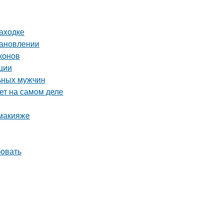
аходке
тановлении
конов
ции
льных мужчин
ет на самом деле
 макияже
бовать