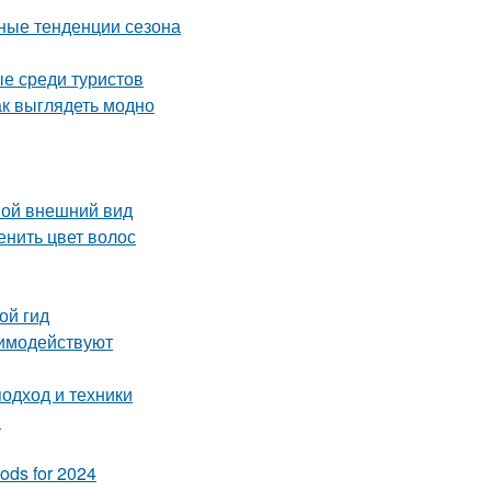
дные тенденции сезона
е среди туристов
ак выглядеть модно
вой внешний вид
енить цвет волос
ой гид
аимодействуют
одход и техники
м
ods for 2024