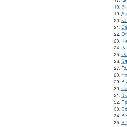
18.
Эт
19.
Дж
20.
Ка
21.
Са
22.
От
23.
Чи
24.
Ра
25.
Ос
26.
Бл
27.
Го
28.
Но
29.
Вы
30.
Со
31.
Вы
32.
Пр
33.
Се
34.
Ве
35.
St