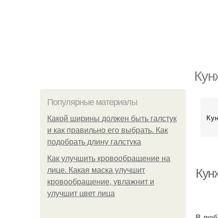
Кун
Популярные материалы
Ку
Какой ширины должен быть галстук
и как правильно его выбрать. Как
подобрать длину галстука
Как улучшить кровообращение на
лице. Какая маска улучшит
Кун
кровообращение, увлажнит и
улучшит цвет лица
В люб