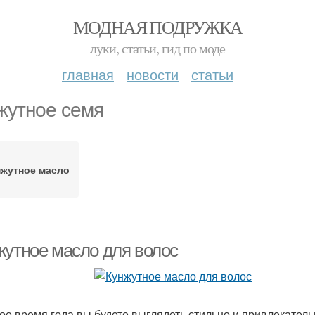
МОДНАЯ ПОДРУЖКА
луки, статьи, гид по моде
главная
новости
статьи
жутное семя
нжутное масло
жутное масло для волос
ое время года вы будете выглядеть стильно и привлекатель