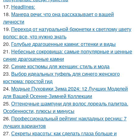
17.
Headlines:
18.
Манера речи: что она рассказывает о вашей
личности
19.
Переход от натуральной брюнетки к светлому цвету
волос: все, что нужно знать
20.
Голубые драгоценные камни: оттенки и виды
21.
Небесные сокровища: самые популярные и ценные
синие драгоценные камни
22.
Синие костюмы для женщин: стиль и мода
23.
Выбор идеальных туфель для синего женского
костюма: простой гид
24.
Модные Пуховики Зима 2024: 12 Лучших Моделей
для Вашей Осенне-Зимней Коллекции
25.
Оттеночные шампуни для волос лореаль палитра.
Особенности, плюсы и минусы
26.
Профессиональный рейтинг накладных ресниц: 7
лучших вариантов
27.
Секреты красоты: как сделать глаза больше и