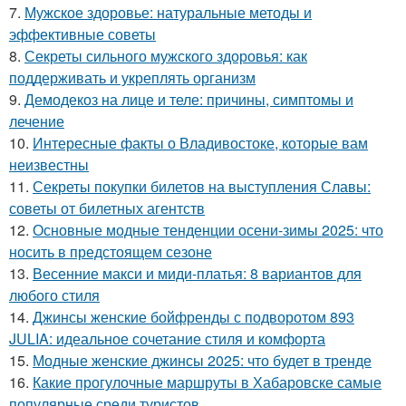
7.
Мужское здоровье: натуральные методы и
эффективные советы
8.
Секреты сильного мужского здоровья: как
поддерживать и укреплять организм
9.
Демодекоз на лице и теле: причины, симптомы и
лечение
10.
Интересные факты о Владивостоке, которые вам
неизвестны
11.
Секреты покупки билетов на выступления Славы:
советы от билетных агентств
12.
Основные модные тенденции осени-зимы 2025: что
носить в предстоящем сезоне
13.
Весенние макси и миди-платья: 8 вариантов для
любого стиля
14.
Джинсы женские бойфренды с подворотом 893
JULIA: идеальное сочетание стиля и комфорта
15.
Модные женские джинсы 2025: что будет в тренде
16.
Какие прогулочные маршруты в Хабаровске самые
популярные среди туристов