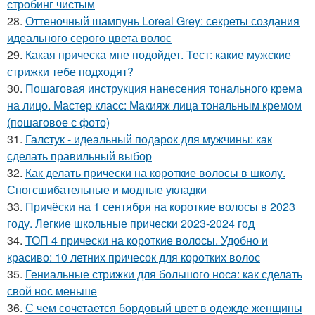
стробинг чистым
28.
Оттеночный шампунь Loreal Grey: секреты создания
идеального серого цвета волос
29.
Какая прическа мне подойдет. Тест: какие мужские
стрижки тебе подходят?
30.
Пошаговая инструкция нанесения тонального крема
на лицо. Мастер класс: Макияж лица тональным кремом
(пошаговое с фото)
31.
Галстук - идеальный подарок для мужчины: как
сделать правильный выбор
32.
Как делать прически на короткие волосы в школу.
Сногсшибательные и модные укладки
33.
Причёски на 1 сентября на короткие волосы в 2023
году. Легкие школьные прически 2023-2024 год
34.
ТОП 4 прически на короткие волосы. Удобно и
красиво: 10 летних причесок для коротких волос
35.
Гениальные стрижки для большого носа: как сделать
свой нос меньше
36.
С чем сочетается бордовый цвет в одежде женщины