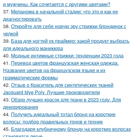
и мужчины. Как сочетается с другими цветами?
37.
Меланома в начальной стадии: что это и как ее
диагностировать
38.
Откройте для себя новую эру стрижки блондинок с
челкой
39.
База для ногтей vs праймер: какой продукт выбрать
для идеального маникюра
40.
Модные интимные стрижки: тенденции 2023 года
41.
Перевод цветов французская женская одежда.
Названия цветов на французском языке и их
грамматические формы
42.
Отзыв о Краситель для синтетических тканей
Jacquard Idye Poly. Лучшие производители
43.
Обзор лучших красок для ткани в 2023 году. Для
декорирования
44.
Получить идеальный тотал блонд на короткие
волосы: подбор правильных тонов и техник
45.
Благодаря клубничному блонду на коротких волосах
становится легче