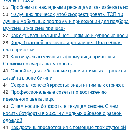
35.
Проблемы с накладными ресницами: как избежать их
36.
10 лучших причесок, чтоб скорректировать. ТОП 10
лучших мобильных программ и приложений для подбора
мужских и женских причесок
37.
Как скрывать большой нос. Прямые и курносые носы
38.
Когда большой нос челка идет или нет. Волшебная
сила прически
39.
Как визуально улучшить форму лица прической.
Стрижки по очертаниям головы
40.
Откройте для себя новые грани интимных стрижек и
дизайна в зоне бикини
41.
Секреты женской красоты: виды интимных стрижек
42.
Профессиональные советы по достижению
идеального цвета лица
43.
С чем носить ботфорты в текущем сезоне. С чем
носить ботфорты в 2023: 47 модных образов с разной
одеждой
44.
Как достичь просветления с помощью трех ступеней