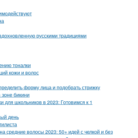
аимодействуют
на
 вдохновленную русскими традициями
сению тоналки
ций кожи и волос
определить форму лица и подобрать стрижку
 зоне бикини
и для школьников в 2023: Готовимся к 1
дый день
стилиста
а средние волосы 2023: 50+ идей с челкой и без