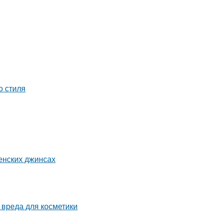
о стиля
енских джинсах
 вреда для косметики