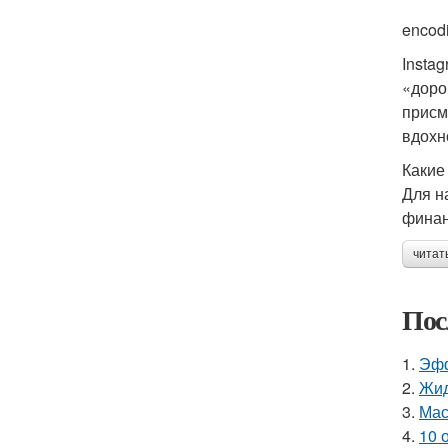
encodi
Insta
«доро
присм
вдохн
Какие
Для н
финан
читат
Пос
1.
Эфф
2.
Жид
3.
Мас
4.
10 