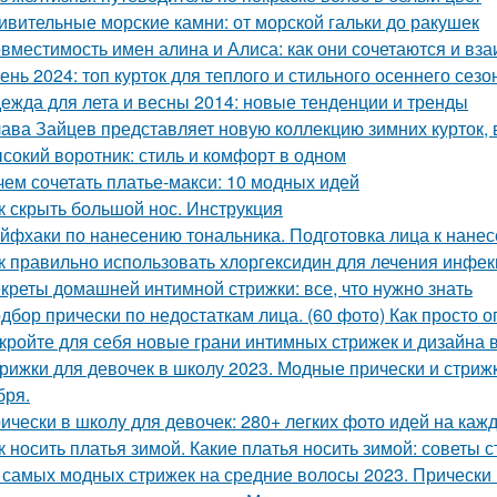
ивительные морские камни: от морской гальки до ракушек
вместимость имен алина и Алиса: как они сочетаются и вз
ень 2024: топ курток для теплого и стильного осеннего сезо
ежда для лета и весны 2014: новые тенденции и тренды
ава Зайцев представляет новую коллекцию зимних курток,
сокий воротник: стиль и комфорт в одном
чем сочетать платье-макси: 10 модных идей
к скрыть большой нос. Инструкция
йфхаки по нанесению тональника. Подготовка лица к нане
к правильно использовать хлоргексидин для лечения инфек
креты домашней интимной стрижки: все, что нужно знать
дбор прически по недостаткам лица. (60 фото) Как просто 
кройте для себя новые грани интимных стрижек и дизайна в
рижки для девочек в школу 2023. Модные прически и стрижк
бря.
ически в школу для девочек: 280+ легких фото идей на каж
к носить платья зимой. Какие платья носить зимой: советы 
 самых модных стрижек на средние волосы 2023. Прически н