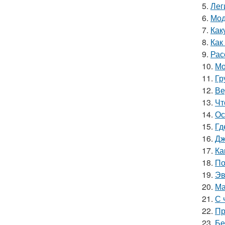
5.
Лег
6.
Мод
7.
Как
8.
Как
9.
Рас
10.
Мо
11.
Гр
12.
Ве
13.
Чт
14.
Ос
15.
Гд
16.
Дж
17.
Ка
18.
По
19.
Эв
20.
Ма
21.
С 
22.
Пр
23.
Бе