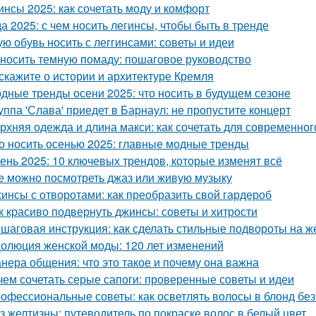
инсы 2025: как сочетать моду и комфорт
а 2025: с чем носить легинсы, чтобы быть в тренде
ую обувь носить с леггинсами: советы и идеи
 носить темную помаду: пошаговое руководство
скажите о истории и архитектуре Кремля
дные тренды осени 2025: что носить в будущем сезоне
уппа 'Слава' приедет в Барнаул: не пропустите концерт
рхняя одежда и длина макси: как сочетать для современног
о носить осенью 2025: главные модные тренды
ень 2025: 10 ключевых трендов, которые изменят всё
е можно посмотреть джаз или живую музыку
инсы с отворотами: как преобразить свой гардероб
к красиво подвернуть джинсы: советы и хитрости
шаговая инструкция: как сделать стильные подвороты на ж
олюция женской моды: 120 лет изменений
нера общения: что это такое и почему она важна
чем сочетать серые сапоги: проверенные советы и идеи
офессиональные советы: как осветлять волосы в блонд без
з желтизны: путеводитель по покраске волос в белый цвет