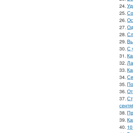
24.
Уд
25.
Со
26.
Ос
27.
Од
28.
Сл
29.
Вы
30.
С 
31.
Ка
32.
Ла
33.
Ка
34.
Се
35.
По
36.
От
37.
Ст
сентя
38.
Пр
39.
Ка
40.
10