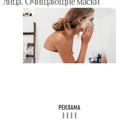
лица. Очищающие маски
Домашние маски
Маски от прыщей
Эффективные маски
Маска с аспирином
Маска из яичного белка
Маска из соды
Маска с левомицетином
Маска с медом