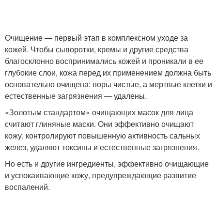
Домашняя маска
Маска от прыщей
Очищение — первый этап в комплексном уходе за
кожей. Чтобы сыворотки, кремы и другие средства
благосклонно воспринимались кожей и проникали в ее
глубокие слои, кожа перед их применением должна быть
основательно очищена: поры чистые, а мертвые клетки и
Маски для жирной кожи
Самодельная маска
естественные загрязнения — удалены.
«Золотым стандартом» очищающих масок для лица
считают глиняные маски. Они эффективно очищают
Противовоспалительные
кожу, контролируют повышенную активность сальных
Травяные маски
маски
желез, удаляют токсины и естественные загрязнения.
Но есть и другие ингредиенты, эффективно очищающие
и успокаивающие кожу, предупреждающие развитие
воспалений.
Супер маски
Эффективная маска