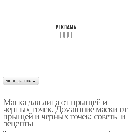
Быстродействующие
Алоэ против прыщей
маски
Маски для волос
Маска от выпадения
Питательная маска
Маска для роста
читать дальше →
Маска для лица от прыщей и
черных точек. Домашние маски от
Маска для жирных
Маска с алоэ
прыщей и черных точек: советы и
волос
рецепты