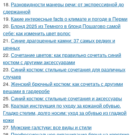
18.
Разновидности манеры речи: от экспрессивной до
сдержанной
19.
Какие интересные facts о климате и погоде в Перми
20.
Блонд 2025 из Темного в блонд Пошагово самой
себе: как изменить цвет волос
21.
Синие драгоценные камни: 37 самых редких и
ценных
22.
Сочетание цветов: как правильно сочетать синий
костюм с другими аксессуарами
23.
Синий костюм: стильные сочетания для различных
случаев
24.
Женский брючный костюм: как сочетать с другими
вещами в гардеробе
25.
Синий костюм: стильные сочетания и аксессуары
26.
Краткая инструкция по уходу за кожаной обувью.
Гладко стелим, долго носим: уход за обувью из гладкой
кожи
27.
Мужские галстуки: все виды и стили
28.
Профессиональное окрашивание блонд на короткие