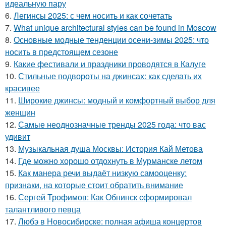
идеальную пару
6.
Легинсы 2025: с чем носить и как сочетать
7.
What unique architectural styles can be found in Moscow
8.
Основные модные тенденции осени-зимы 2025: что
носить в предстоящем сезоне
9.
Какие фестивали и праздники проводятся в Калуге
10.
Стильные подвороты на джинсах: как сделать их
красивее
11.
Широкие джинсы: модный и комфортный выбор для
женщин
12.
Самые неоднозначные тренды 2025 года: что вас
удивит
13.
Музыкальная душа Москвы: История Кай Метова
14.
Где можно хорошо отдохнуть в Мурманске летом
15.
Как манера речи выдаёт низкую самооценку:
признаки, на которые стоит обратить внимание
16.
Сергей Трофимов: Как Обнинск сформировал
талантливого певца
17.
Любэ в Новосибирске: полная афиша концертов