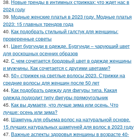
38.
Новые тренды в интимных стрижках: что ждет нас в
2024 году
39.
Модные женские платья в 2023 году. Модные платья
2023: 15 главных трендов года
40.
Как подобрать стильный галстук для женщины:
проверенные советы
41.
Цвет бургунди в одежде. Бургунди – чарующий цвет
для роскошных осенних образов
42.
С чем сочетается бордовый цвет в одежде женщины
и мужчины. Как сочетается с другими цветами?
43.
50+ стрижек на светлые волосы 2023. Стрижки на
средние волосы для женщин после 50 лет
44.
Как подобрать одежду для фигуры типа. Какая
одежда подходит типу фигуры прямоугольник
45.
Как вы думаете, что лучше зима или осень. Что
лучше: осень или зима?
46.
Шампунь для объема волос на натуральной основе.
15 лучших натуральных шампуней для волос в 2023 году
47.
Важные аспекты здоровья женщины в возрасте 40-