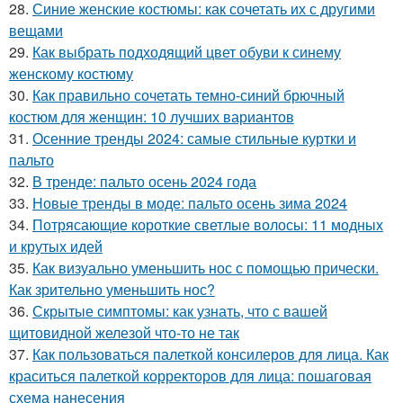
28.
Синие женские костюмы: как сочетать их с другими
вещами
29.
Как выбрать подходящий цвет обуви к синему
женскому костюму
30.
Как правильно сочетать темно-синий брючный
костюм для женщин: 10 лучших вариантов
31.
Осенние тренды 2024: самые стильные куртки и
пальто
32.
В тренде: пальто осень 2024 года
33.
Новые тренды в моде: пальто осень зима 2024
34.
Потрясающие короткие светлые волосы: 11 модных
и крутых идей
35.
Как визуально уменьшить нос с помощью прически.
Как зрительно уменьшить нос?
36.
Скрытые симптомы: как узнать, что с вашей
щитовидной железой что-то не так
37.
Как пользоваться палеткой консилеров для лица. Как
краситься палеткой корректоров для лица: пошаговая
схема нанесения