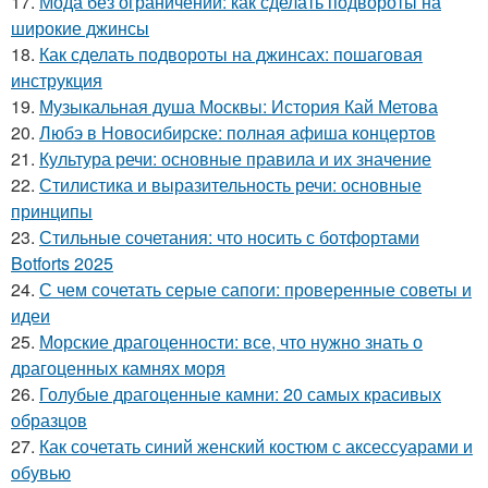
17.
Мода без ограничений: как сделать подвороты на
широкие джинсы
18.
Как сделать подвороты на джинсах: пошаговая
инструкция
19.
Музыкальная душа Москвы: История Кай Метова
20.
Любэ в Новосибирске: полная афиша концертов
21.
Культура речи: основные правила и их значение
22.
Стилистика и выразительность речи: основные
принципы
23.
Стильные сочетания: что носить с ботфортами
Botforts 2025
24.
С чем сочетать серые сапоги: проверенные советы и
идеи
25.
Морские драгоценности: все, что нужно знать о
драгоценных камнях моря
26.
Голубые драгоценные камни: 20 самых красивых
образцов
27.
Как сочетать синий женский костюм с аксессуарами и
обувью