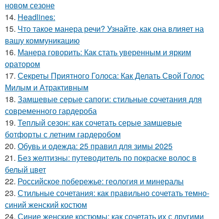
новом сезоне
14.
Headlines:
15.
Что такое манера речи? Узнайте, как она влияет на
вашу коммуникацию
16.
Манера говорить: Как стать уверенным и ярким
оратором
17.
Секреты Приятного Голоса: Как Делать Свой Голос
Милым и Атрактивным
18.
Замшевые серые сапоги: стильные сочетания для
современного гардероба
19.
Теплый сезон: как сочетать серые замшевые
ботфорты с летним гардеробом
20.
Обувь и одежда: 25 правил для зимы 2025
21.
Без желтизны: путеводитель по покраске волос в
белый цвет
22.
Российское побережье: геология и минералы
23.
Стильные сочетания: как правильно сочетать темно-
синий женский костюм
24.
Синие женские костюмы: как сочетать их с другими