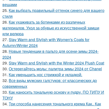
вещами
25.
Как выбрать правильный оттенок синего для вашего
стиля
26.
Как ухаживать за ботинками из различных
материалов. Уход за обувью из искусственной замши
или велюра
27.
Stay Warm and Stylish with Women's Coats for
Autumn/Winter 2024
28.
Новые тенденции в пальто для осени-зимы 2024-
2024
29.
Stay Warm and Stylish with the Winter 2024 Plush Coat
30.
Остерегайтесь моды: палитра зимы 2024 от Chanel
31.
Как уменьшить нос стрижкой и укладкой.
32.
Все виды мужских галстуков: от классических до
современных
33.
Как наносить тональную основу и пудру. ПО ТИПУ И
ТОНУ
34.
Три способа нанесения тонального крема Как.. Как