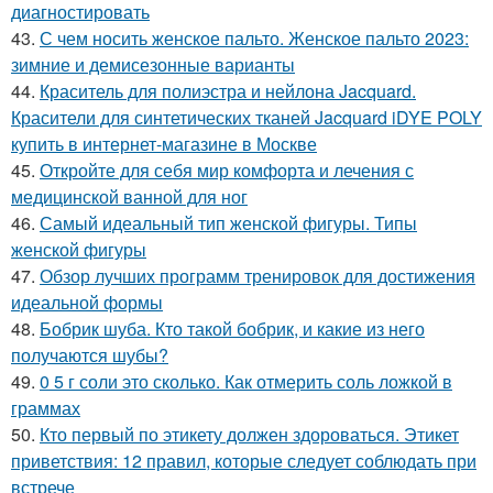
диагностировать
43.
С чем носить женское пальто. Женское пальто 2023:
зимние и демисезонные варианты
44.
Краситель для полиэстра и нейлона Jacquard.
Красители для синтетических тканей Jacquard iDYE POLY
купить в интернет-магазине в Москве
45.
Откройте для себя мир комфорта и лечения с
медицинской ванной для ног
46.
Самый идеальный тип женской фигуры. Типы
женской фигуры
47.
Обзор лучших программ тренировок для достижения
идеальной формы
48.
Бобрик шуба. Кто такой бобрик, и какие из него
получаются шубы?
49.
0 5 г соли это сколько. Как отмерить соль ложкой в
граммах
50.
Кто первый по этикету должен здороваться. Этикет
приветствия: 12 правил, которые следует соблюдать при
встрече