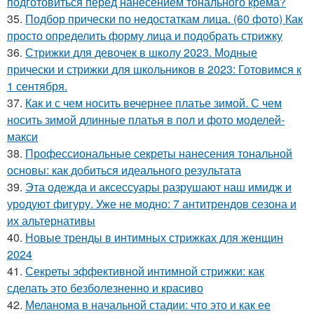
подготовиться перед нанесением тонального крема?
35.
Подбор прически по недостаткам лица. (60 фото) Как
просто определить форму лица и подобрать стрижку
36.
Стрижки для девочек в школу 2023. Модные
прически и стрижки для школьников в 2023: Готовимся к
1 сентября.
37.
Как и с чем носить вечернее платье зимой. С чем
носить зимой длинные платья в пол и фото моделей-
макси
38.
Профессиональные секреты нанесения тональной
основы: как добиться идеального результата
39.
Эта одежда и аксессуары разрушают наш имидж и
уродуют фигуру. Уже не модно: 7 антитрендов сезона и
их альтернативы
40.
Новые тренды в интимных стрижках для женщин
2024
41.
Секреты эффективной интимной стрижки: как
сделать это безболезненно и красиво
42.
Меланома в начальной стадии: что это и как ее