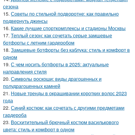
сезона
15.
Советы по стильной подворотне: как правильно
подвернуть джинсы
16.
Какие лучшие спорткомплексы и стадионы Москвы
17.
Теплый сезон: как сочетать серые замшевые
ботфорты с летним гардеробом
18.
Замшевые ботфорты без каблука: стиль и комфорт в
одном
19.
С чем носить ботфорты в 2025: актуальные
направления стиля
20.
Символы роскоши: виды драгоценных и
полудрагоценных камней
21.
Новые тренды в окрашивании коротких волос 2023
года
22.
Синий костюм: как сочетать с другими предметами
гардероба
23.
Восхитительный брючный костюм василькового
цвета: стиль и комфорт в одном