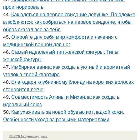
проигнорировать
44.
Как одеться на первое свидание девушке. По одежке
влюбляются: как собраться на первое свидание, чтобы
образ сказал все за тебя
45.
Откройте для себя мир комфорта и лечения с
медицинской ванной для ног
46.
Самый идеальный тип женской фигуры. Типы
женской фигуры
47.
Имбирная ванна: как создать уютный и ароматный
уголок в своей квартире
48.
Благодаря клубничному блонду на коротких волосах
становится легче
49.
Совместимость Алины и Михаила: как создать
идеальный союз
50.
Как ухаживать за новой обувью из гладкой кожи.
Особенности ухода за разными материалами
© 2026 Модная подружка