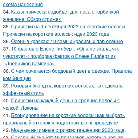
схема нанесения
34.
Какая прическа подойдет для носа с горбинкой
женщине. Обзор стрижек
35.
Прически на 1 сентября 2023 на короткие волосы.
Прически на короткие волосы: идеи 2023 года
36.
Осень в красках: 10 самых красивых пар осенью
37.
10 фактов о Елене Гилберт. «Она не знала, что
чувствует»: подборка фактов о Елене Гилберт из
«Дневников вампира»
38.
С чем сочетается бордовый цвет в одежде. Правила
комбинации
39.
Розовый блонд на коротких волосах: как сделать
эффектный стиль
40.
Прически на каждый день на средние волосы с
челкой. Локоны
41.
Блондирование на короткие волосы: как выбрать
правильный оттенок и подготовиться к процедуре
42.
Модные интимные стрижки: тенденции 2023 года
43.
Сахарный диабет: 15 признаков, которые нельзя