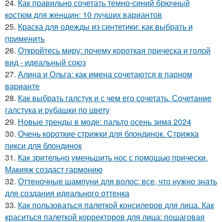
24.
Как правильно сочетать темно-синий брючный
костюм для женщин: 10 лучших вариантов
25.
Краска для одежды из синтетики: как выбрать и
применить
26.
Откройтесь миру: почему короткая прическа и голой
вид - идеальный союз
27.
Алина и Ольга: как имена сочетаются в парном
варианте
28.
Как выбрать галстук и с чем его сочетать. Сочетание
галстука и рубашки по цвету
29.
Новые тренды в моде: пальто осень зима 2024
30.
Очень короткие стрижки для блондинок. Стрижка
пикси для блондинок
31.
Как зрительно уменьшить нос с помощью прически.
Макияж создаст гармонию
32.
Оттеночные шампуни для волос: все, что нужно знать
для создания идеального оттенка
33.
Как пользоваться палеткой консилеров для лица. Как
краситься палеткой корректоров для лица: пошаговая