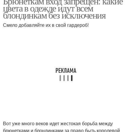
Брюнеткам вход запрещен: какие
цвета в одежде идут всем
блондинкам без исключения
Окрашивание в
Окрашивание в
Смело добавляйте их в свой гардероб!
платиновый блонд
блондинку
Вот уже много веков идет жестокая борьба между
брюнетками и блондинками за право быть королевой