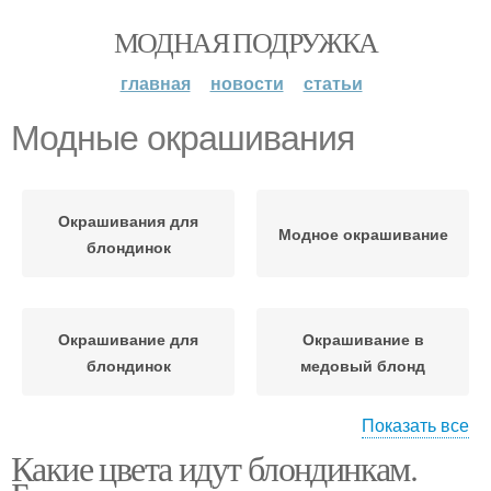
МОДНАЯ ПОДРУЖКА
главная
новости
статьи
Модные окрашивания
Окрашивания для
Модное окрашивание
блондинок
Окрашивание для
Окрашивание в
блондинок
медовый блонд
Показать все
Какие цвета идут блондинкам.
Окрашивание в медово-
Окрашивание в бледно-
коричневый блонд
розовый блонд