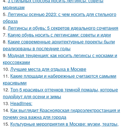
4.
3 стильных способа носить леггинсы: советы
модницам
5.
Леггинсы осенью 2023: с чем носить для стильного
образа
6.
Леггинсы и обувь: 5 секретов идеального сочетания
7.
Какую обувь носить с леггинсами: советы и идеи
8.
Какие современные архитектурные проекты были
реализованы в последние годы
9.
Модная тенденция: как носить легинсы с носками и
кроссовками
10.
Лучшие места для отдыха в Москве
11.
Какие площади и набережные считаются самыми
красивыми
12.
Топ-5 красивых оттенков темной помады, которые
подойдут для осени и зимы
13.
Headlines:
14.
Как выглядит Красноярская гидроэлектростанция и
почему она важна для города
15.
Культурные мероприятия в Москве: музеи, театры,