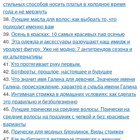
стильных способов носить платья в холодное время
года и не мерзнуть
38.
Лучшие масла для волос: как выбрать то, что
подходит именно вам
39.
Осень в красках: 10 самых красивых пар осенью
40.
Эта одежда и аксессуары разрушают наш имидж и
уродуют фигуру. Уже не модно: 7 антитрендов сезона и
их альтернативы
41.
Кто протягивает руку первым.
42.
Ботфорты: прошлое, настоящее и будущее
43.
Что значит имя Галина для девочки. Значение имени
Галина, происхождение, характер и судьба имени Галина
44.
Интимная стрижка в домашних условиях: как сделать
это правильно и безболезненно
45.
Лучшие прически на средние волосы. Прически на
средние волосы на праздник с челкой и без: красивые
варианты
46.
Прически для модных блондинок. Виды стрижек
47.
Как выбираются интимные прически у женщин: