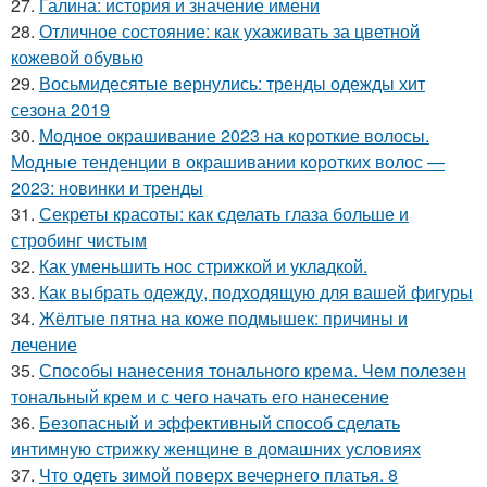
27.
Галина: история и значение имени
28.
Отличное состояние: как ухаживать за цветной
кожевой обувью
29.
Восьмидесятые вернулись: тренды одежды хит
сезона 2019
30.
Модное окрашивание 2023 на короткие волосы.
Модные тенденции в окрашивании коротких волос —
2023: новинки и тренды
31.
Секреты красоты: как сделать глаза больше и
стробинг чистым
32.
Как уменьшить нос стрижкой и укладкой.
33.
Как выбрать одежду, подходящую для вашей фигуры
34.
Жёлтые пятна на коже подмышек: причины и
лечение
35.
Способы нанесения тонального крема. Чем полезен
тональный крем и с чего начать его нанесение
36.
Безопасный и эффективный способ сделать
интимную стрижку женщине в домашних условиях
37.
Что одеть зимой поверх вечернего платья. 8