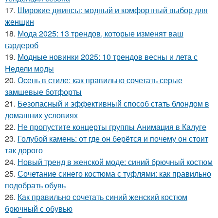
17.
Широкие джинсы: модный и комфортный выбор для
женщин
18.
Мода 2025: 13 трендов, которые изменят ваш
гардероб
19.
Модные новинки 2025: 10 трендов весны и лета с
Недели моды
20.
Осень в стиле: как правильно сочетать серые
замшевые ботфорты
21.
Безопасный и эффективный способ стать блондом в
домашних условиях
22.
Не пропустите концерты группы Анимация в Калуге
23.
Голубой камень: от где он берётся и почему он стоит
так дорого
24.
Новый тренд в женской моде: синий брючный костюм
25.
Сочетание синего костюма с туфлями: как правильно
подобрать обувь
26.
Как правильно сочетать синий женский костюм
брючный с обувью