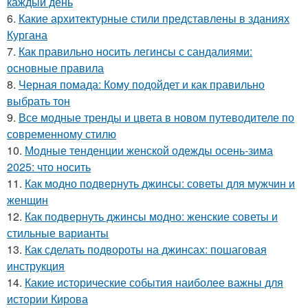
каждый день
6.
Какие архитектурные стили представлены в зданиях
Кургана
7.
Как правильно носить легинсы с сандалиями:
основные правила
8.
Черная помада: Кому подойдет и как правильно
выбрать тон
9.
Все модные тренды и цвета в новом путеводителе по
современному стилю
10.
Модные тенденции женской одежды осень-зима
2025: что носить
11.
Как модно подвернуть джинсы: советы для мужчин и
женщин
12.
Как подвернуть джинсы модно: женские советы и
стильные варианты
13.
Как сделать подвороты на джинсах: пошаговая
инструкция
14.
Какие исторические события наиболее важны для
истории Кирова