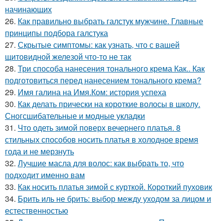
начинающих
26.
Как правильно выбрать галстук мужчине. Главные
принципы подбора галстука
27.
Скрытые симптомы: как узнать, что с вашей
щитовидной железой что-то не так
28.
Три способа нанесения тонального крема Как.. Как
подготовиться перед нанесением тонального крема?
29.
Имя галина на Имя.Ком: история успеха
30.
Как делать прически на короткие волосы в школу.
Сногсшибательные и модные укладки
31.
Что одеть зимой поверх вечернего платья. 8
стильных способов носить платья в холодное время
года и не мерзнуть
32.
Лучшие масла для волос: как выбрать то, что
подходит именно вам
33.
Как носить платья зимой с курткой. Короткий пуховик
34.
Брить иль не брить: выбор между уходом за лицом и
естественностью