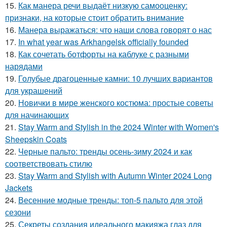
15.
Как манера речи выдаёт низкую самооценку:
признаки, на которые стоит обратить внимание
16.
Манера выражаться: что наши слова говорят о нас
17.
In what year was Arkhangelsk officially founded
18.
Как сочетать ботфорты на каблуке с разными
нарядами
19.
Голубые драгоценные камни: 10 лучших вариантов
для украшений
20.
Новички в мире женского костюма: простые советы
для начинающих
21.
Stay Warm and Stylish in the 2024 Winter with Women's
Sheepskin Coats
22.
Черные пальто: тренды осень-зиму 2024 и как
соответствовать стилю
23.
Stay Warm and Stylish with Autumn Winter 2024 Long
Jackets
24.
Весенние модные тренды: топ-5 пальто для этой
сезони
25.
Секреты создания идеального макияжа глаз для