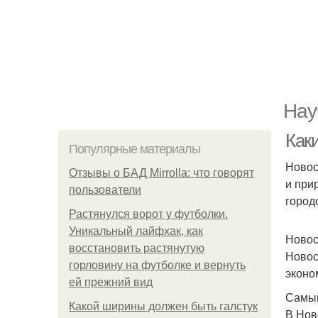
Нау
Как
Популярные материалы
Новос
Отзывы о БАД Mirrolla: что говорят
и при
пользователи
город
Растянулся ворот у футболки.
Уникальный лайфхак, как
Новос
восстановить растянутую
Новос
горловину на футболке и вернуть
эконо
ей прежний вид
Самый
Какой ширины должен быть галстук
В Нов