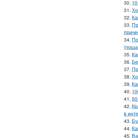
30.
10
31.
Хо
32.
Ка
33.
Пр
приче
34.
По
(поша
35.
Ка
36.
Бе
37.
Пр
38.
Хо
39.
Ка
40.
10
41.
50
42.
Кр
в инт
43.
Бу
44.
Ка
45.
Ва