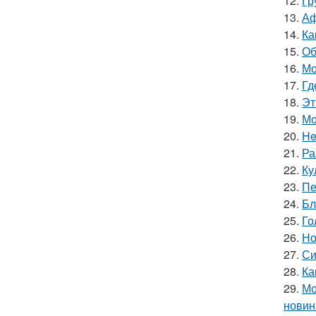
12.
Гр
13.
Аф
14.
Ка
15.
Об
16.
Мо
17.
Гд
18.
Эт
19.
Мо
20.
He
21.
Ра
22.
Ку
23.
Пе
24.
Бл
25.
Го
26.
Но
27.
Си
28.
Ка
29.
Мо
новин