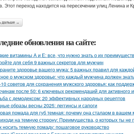
в. Этот переход находится на пересечении улиц Ленина и К
ь дальше →
ледние обновления на сайте:
кие витамины А и Е: все, что нужно знать о их преимущест
ройте для себя 9 важных секретов для мужчин
раните здоровье вашего мужа: 5 важных правил для каждо
ное о мужском здоровье: что каждый мужчина должен знат
-10 советов для сохранения мужского здоровья: как поддер
чинам после 50: 6 ключевых рекомендаций для активного и
ьба с демодексом: 20 эффективных народных рецептов
ные образы весны 2025: леггинсы и сапоги
овая помада для губ темная: почему она сталаом в вашем
иходи на темную сторону: Преимущества, о которых ты не 
к носить темную помаду: пошаговое руководство