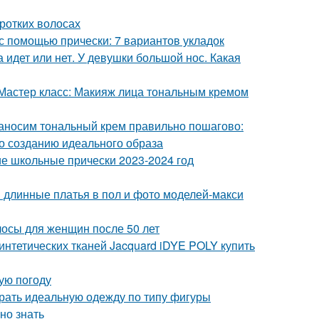
оротких волосах
 с помощью прически: 7 вариантов укладок
 идет или нет. У девушки большой нос. Какая
 Мастер класс: Макияж лица тональным кремом
Наносим тональный крем правильно пошагово:
о созданию идеального образа
кие школьные прически 2023-2024 год
ой длинные платья в пол и фото моделей-макси
лосы для женщин после 50 лет
синтетических тканей Jacquard iDYE POLY купить
ую погоду
брать идеальную одежду по типу фигуры
но знать