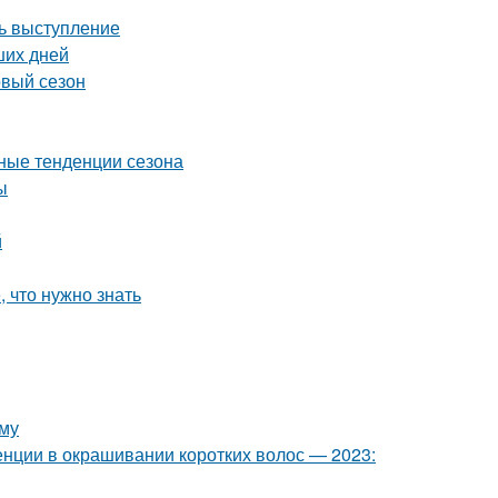
ть выступление
ших дней
овый сезон
дные тенденции сезона
ы
й
, что нужно знать
юму
нции в окрашивании коротких волос — 2023: