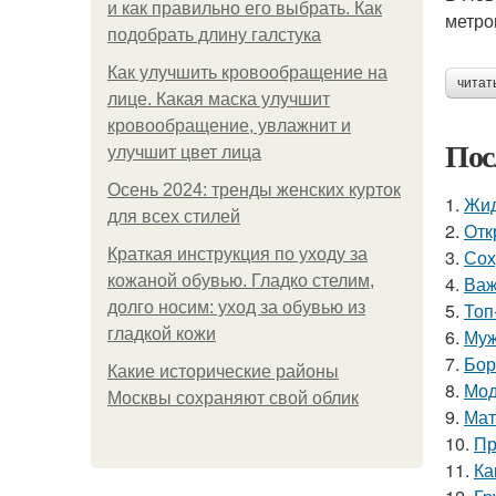
и как правильно его выбрать. Как
метро
подобрать длину галстука
Как улучшить кровообращение на
читат
лице. Какая маска улучшит
кровообращение, увлажнит и
Пос
улучшит цвет лица
Осень 2024: тренды женских курток
1.
Жид
для всех стилей
2.
Отк
Краткая инструкция по уходу за
3.
Сох
кожаной обувью. Гладко стелим,
4.
Важ
долго носим: уход за обувью из
5.
Топ
гладкой кожи
6.
Муж
7.
Бор
Какие исторические районы
8.
Мод
Москвы сохраняют свой облик
9.
Мат
10.
Пр
11.
Ка