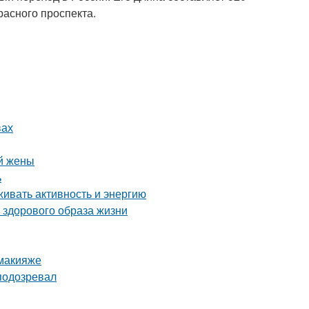
расного проспекта.
вах
й жены
ь
живать активность и энергию
 здорового образа жизни
 макияже
подозревал