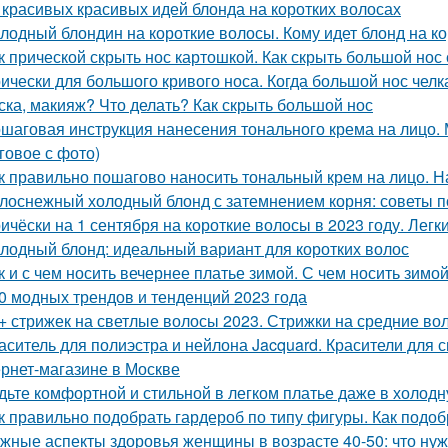
 красивых красивых идей блонда на коротких волосах
лодный блондин на короткие волосы. Кому идет блонд на к
к прической скрыть нос картошкой. Как скрыть большой нос
ически для большого кривого носа. Когда большой нос челка
ска, макияж? Что делать? Как скрыть большой нос
шаговая инструкция нанесения тонального крема на лицо.
говое с фото)
к правильно пошагово наносить тональный крем на лицо. 
лоснежный холодный блонд с затемнением корня: советы п
ичёски на 1 сентября на короткие волосы в 2023 году. Лег
лодный блонд: идеальный вариант для коротких волос
к и с чем носить вечернее платье зимой. С чем носить зим
0 модных трендов и тенденций 2023 года
+ стрижек на светлые волосы 2023. Стрижки на средние во
аситель для полиэстра и нейлона Jacquard. Красители для 
ернет-магазине в Москве
дьте комфортной и стильной в легком платье даже в холодн
к правильно подобрать гардероб по типу фигуры. Как подо
жные аспекты здоровья женщины в возрасте 40-50: что нуж