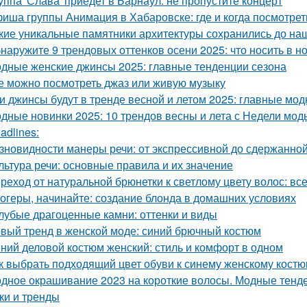
уппа 'Слава' приедет в Барнаул: не пропустите концерт
иша группы Анимация в Хабаровске: где и когда посмотре
кие уникальные памятники архитектуры сохранились до на
наружите 9 трендовых оттенков осени 2025: что носить в н
дные женские джинсы 2025: главные тенденции сезона
е можно посмотреть джаз или живую музыку
и джинсы будут в тренде весной и летом 2025: главные мо
дные новинки 2025: 10 трендов весны и лета с Недели мод
adlines:
зновидности манеры речи: от экспрессивной до сдержанно
льтура речи: основные правила и их значение
реход от натуральной брюнетки к светлому цвету волос: все
огеры, начинайте: создание блонда в домашних условиях
лубые драгоценные камни: оттенки и виды
вый тренд в женской моде: синий брючный костюм
ний деловой костюм женский: стиль и комфорт в одном
к выбрать подходящий цвет обуви к синему женскому кост
дное окрашивание 2023 на короткие волосы. Модные тенде
ки и тренды