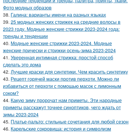
последние тенденции и тренды, палитра, принты, ткани.
Фото модных образов
38.
Галина: варианты имени на разных языках
39.
25 модных женских стрижек на средние волосы в
2023 году. Модные женские стрижки 2023-2024 года:
тренды и тенденции
40.
Модные женские стрижки 2023-2024. Модные
женские прически и стрижки осень-зима 2023-2024
41.
Уверенная интимная стрижка: простой способ
сделать это дома
42.
Лучшие краски для синтетики. Чем красить синтетику
43.
Рецепт горячей маски против перхоти. Можно ли
избавиться от перхоти с помощью масок с лимонным
соком?
44.
Какую зиму пророчат нам приметы. Эти народные
приметы расскажут точнее синоптиков, чего ждать от
зимы 2023-2024
45.
Платье-пальто: стильные сочетания для любой сезон
46.
Карельские сокровища: история и символизм