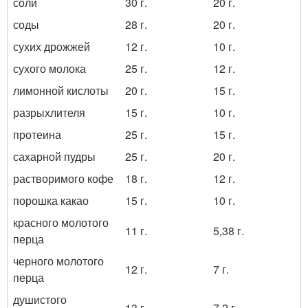
соли
30 г.
20 г.
соды
28 г.
20 г.
сухих дрожжей
12 г.
10 г.
сухого молока
25 г.
12 г.
лимонной кислоты
20 г.
15 г.
разрыхлителя
15 г.
10 г.
протеина
25 г.
15 г.
сахарной пудры
25 г.
20 г.
растворимого кофе
18 г.
12 г.
порошка какао
15 г.
10 г.
красного молотого
11 г.
5,38 г.
перца
черного молотого
12 г.
7 г.
перца
душистого
13 г.
7,2 г.