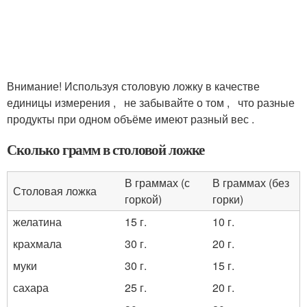
Внимание! Используя столовую ложку в качестве
единицы измерения , не забывайте о том , что разные
продукты при одном объёме имеют разный вес .
Сколько грамм в столовой ложке
В граммах (с
В граммах (без
Столовая ложка
горкой)
горки)
желатина
15 г.
10 г.
крахмала
30 г.
20 г.
муки
30 г.
15 г.
сахара
25 г.
20 г.