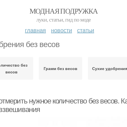
МОДНАЯ ПОДРУЖКА
луки, статьи, гид по моде
главная
новости
статьи
брения без весов
оличество без
Грамм без весов
Сухие удобрени
весов
отмерить нужное количество без весов. К
 взвешивания