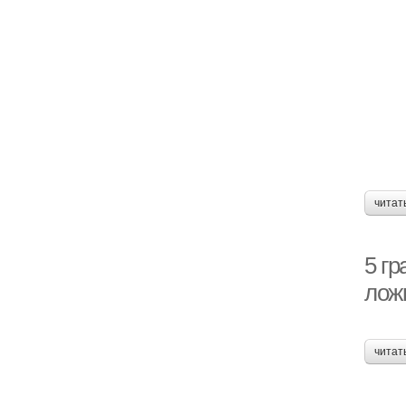
читат
5 гр
лож
читат