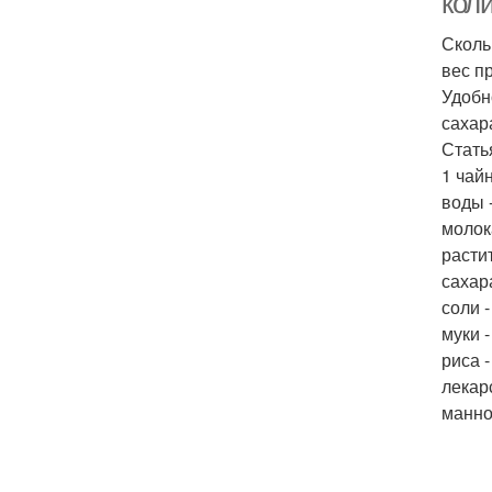
кол
Сколь
вес п
Удобн
сахар
Стать
1 чай
воды -
молока
растит
сахара
соли -
муки -
риса -
лекарс
манно