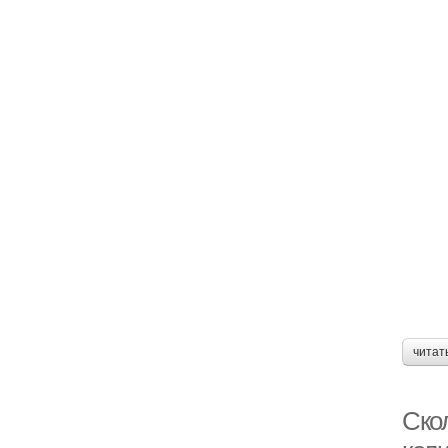
читат
Скол