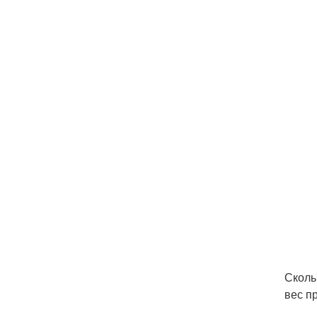
Сколь
вес п