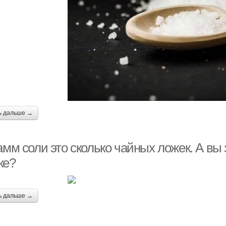
ь дальше →
амм соли это сколько чайных ложек. А вы 
ке?
ь дальше →