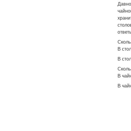
Давно
чайно
храни
столо
ответ
Сколь
В сто
В сто
Сколь
В чай
В чай