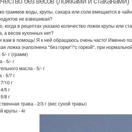
ичество без весов (ложками и стаканами)
ко граммов воды, крупы, сахара или соли вмещается в чай
родуктов не взвешивая?
о, когда в рецептах указано количество ложек крупы или с
а, а весов кухонных нет?
я вам в помощь! Я к ней обращаюсь очень часто! Именно по
ная ложка (наполнена "без горки"/"c горкой", при нормально
 5/- г (грамм)
 - 5/- г
ельного масла - 5/- г
 - 5/7 г
 7/10 г
 4/5 г
 5/8 г
твенная трава - 2/3 г (вес сухой травы)
й крупы - 4г