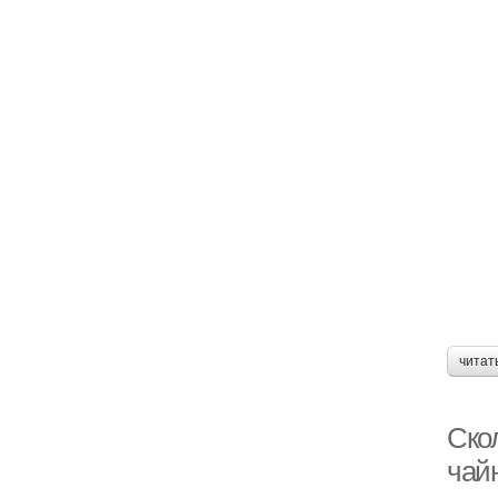
читат
Скол
чай