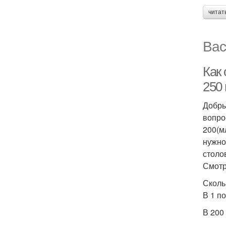
читат
Вас
Как 
250
Добры
вопро
200(м
нужно
столо
Смотр
Сколь
В 1 п
В 200