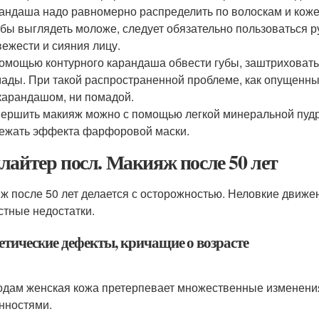
андаша надо равномерно распределить по волоскам и коже
бы выглядеть моложе, следует обязательно пользоваться 
вежести и сияния лицу.
омощью контурного карандаша обвести губы, заштриховать 
ады. При такой распространенной проблеме, как опущенные
карандашом, ни помадой.
ершить макияж можно с помощью легкой минеральной пудры
ежать эффекта фарфоровой маски.
лайтер посл. Макияж после 50 лет
ж после 50 лет делается с осторожностью. Неловкие движ
стные недостатки.
етические дефекты, кричащие о возрасте
годам женская кожа претерпевает множественные изменени
нностями.