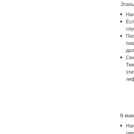
Этапы
Нан
Есл
спу
Пос
пок
дол
Све
Тем
эти
лиф
В мак
Нан
цве