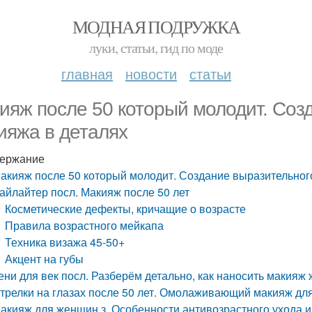
МОДНАЯ ПОДРУЖКА
луки, статьи, гид по моде
главная
новости
статьи
ияж после 50 который молодит. Соз
ияжа в деталях
ержание
акияж после 50 который молодит. Создание выразительног
айлайтер посл. Макияж после 50 лет
Косметические дефекты, кричащие о возрасте
Правила возрастного мейкапа
Техника визажа 45-50+
Акцент на губы
ени для век посл. Разберём детально, как наносить макияж 
трелки на глазах после 50 лет. Омолаживающий макияж для
акияж для женщин з. Особенности антивозрастного ухода и