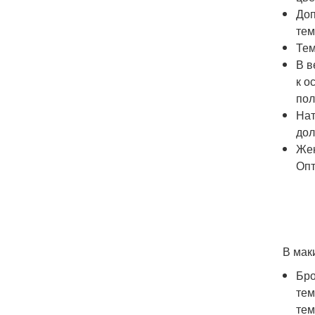
Доп
тем
Тем
В в
к о
пол
Нат
дол
Жен
Опт
В мак
Бро
тем
тем