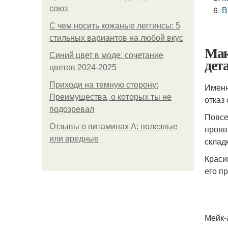
союз
В
С чем носить кожаные леггинсы: 5
стильных вариантов на любой вкус
Мак
Синий цвет в моде: сочетание
дет
цветов 2024-2025
Приходи на темную сторону:
Именн
Преимущества, о которых ты не
отказ
подозревал
Повсе
Отзывы о витаминах А: полезные
прояв
или вредные
склад
Краси
его п
Мейк-