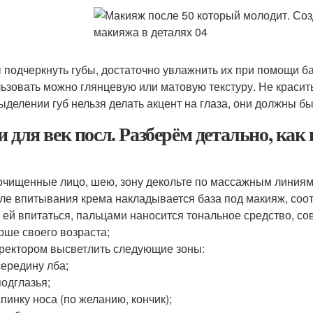
 подчеркнуть губы, достаточно увлажнить их при помощи б
ьзовать можно глянцевую или матовую текстуру. Не краси
ыделении губ нельзя делать акцент на глаза, они должны б
и для век посл. Разберём детально, ка
очищенные лицо, шею, зону декольте по массажным линия
ле впитывания крема накладывается база под макияж, соо
 ей впитаться, пальцами наносится тональное средство, с
рше своего возраста;
ректором высветлить следующие зоны:
ередину лба;
одглазья;
пинку носа (по желанию, кончик);