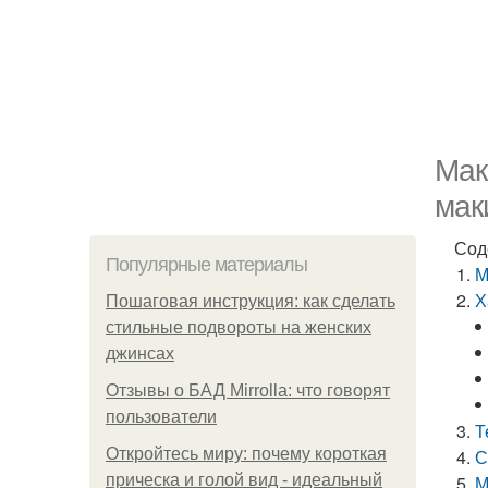
Мак
мак
Сод
Популярные материалы
М
Х
Пошаговая инструкция: как сделать
стильные подвороты на женских
джинсах
Отзывы о БАД Mirrolla: что говорят
пользователи
Т
Откройтесь миру: почему короткая
С
прическа и голой вид - идеальный
М