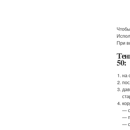
Чтобы
Испол
При в
Тен
50:
на 
пос
дав
ста
кор
— с
— п
— с