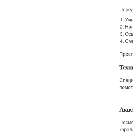
Перед
Умы
Нан
Осв
Сма
Прост
Техн
Специ
помог
Акце
Несмо
корал