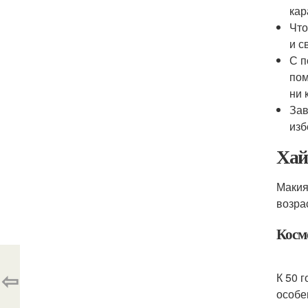
кар
Что
и с
С п
пом
ни 
Зав
изб
Хай
Макия
возра
Косм
⇦
К 50 
особе