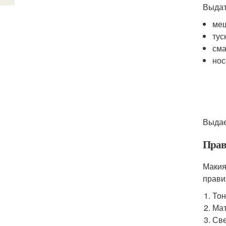
Выдат
меш
тус
сма
нос
Выдае
Прав
Макия
прави
Тон
Мат
Све