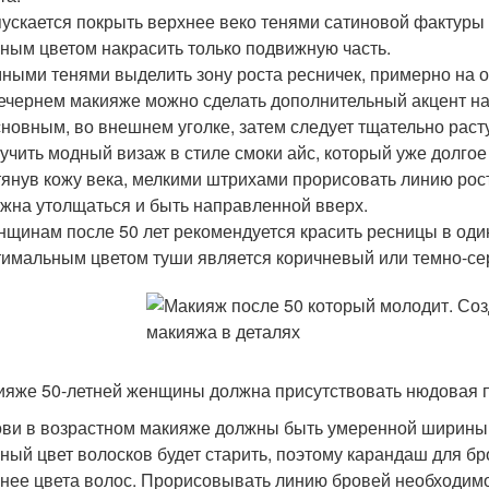
ускается покрыть верхнее веко тенями сатиновой фактуры 
ным цветом накрасить только подвижную часть.
ными тенями выделить зону роста ресничек, примерно на од
ечернем макияже можно сделать дополнительный акцент н
сновным, во внешнем уголке, затем следует тщательно рас
учить модный визаж в стиле смоки айс, который уже долго
янув кожу века, мелкими штрихами прорисовать линию рост
жна утолщаться и быть направленной вверх.
щинам после 50 лет рекомендуется красить ресницы в один
имальным цветом туши является коричневый или темно-се
ияже 50-летней женщины должна присутствовать нюдовая 
ви в возрастном макияже должны быть умеренной ширины 
ный цвет волосков будет старить, поэтому карандаш для б
нее цвета волос. Прорисовывать линию бровей необходим