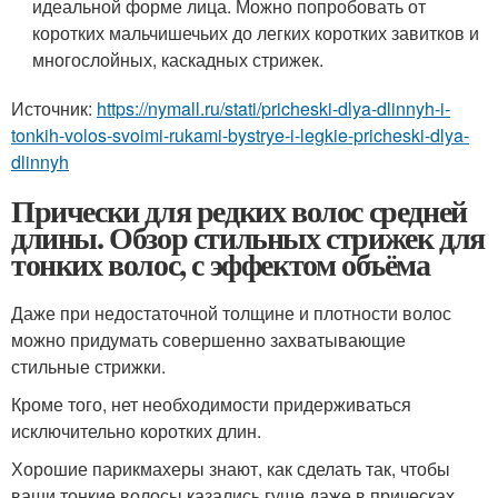
идеальной форме лица. Можно попробовать от
коротких мальчишечьих до легких коротких завитков и
многослойных, каскадных стрижек.
Источник:
https://nymall.ru/stati/pricheski-dlya-dlinnyh-i-
tonkih-volos-svoimi-rukami-bystrye-i-legkie-pricheski-dlya-
dlinnyh
Прически для редких волос средней
длины. Обзор стильных стрижек для
тонких волос, с эффектом объёма
Даже при недостаточной толщине и плотности волос
можно придумать совершенно захватывающие
стильные стрижки.
Кроме того, нет необходимости придерживаться
исключительно коротких длин.
Хорошие парикмахеры знают, как сделать так, чтобы
ваши тонкие волосы казались гуще даже в прическах