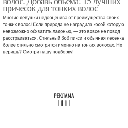
волос. Добавь объема! 15 лучших
причесок для тонких волос
Многие девушки недооценивают преимущества своих
тонких волос! Если природа не наградила косой которую
Короткие стрижки
Стрижки для тонких и
невозможно обхватить ладонью, — это вовсе не повод
расстраиваться. Стильный боб пикси и обычная лесенка
более стильно смотрятся именно на тонких волосах. Не
веришь? Смотри нашу подборку!
Объемный боб
Объемные кудри
Объемный хвост
Варианты на стрижку
Объемные стрижки
Стрижки для блондинок