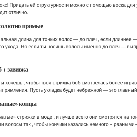
окс! Придать ей структурности можно с помощью воска для 
дит отлично.
бсолютно прямые
альная длина для тонких волос — до плеч , если длиннее 
го ухода. Но если ты носишь волосы именно до плеч — выпря
б + завивка
ты хочешь , чтобы твоя стрижка боб смотрелась более игри
ыпрямления. Пусть укладка будет небрежной — это главный 
Рваные» концы
матые» стрижки в моде , и лучше всего они смотрятся на то
и волосы так , чтобы кончики казались немного « рваными