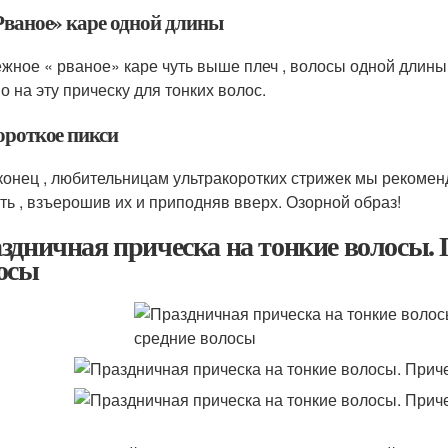
«Рваное» каре одной длины
жное « рваное» каре чуть выше плеч , волосы одной длины
о на эту прическу для тонких волос.
ороткое пикси
аконец , любительницам ультракоротких стрижек мы рекомен
ть , взъерошив их и приподняв вверх. Озорной образ!
здничная прическа на тонкие волосы. 
осы