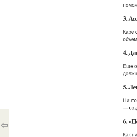
помож
3. Ас
Каре 
объем
4. Д
Еще о
должн
5. Л
Ничто
— соз
6. «
⇦
Как н