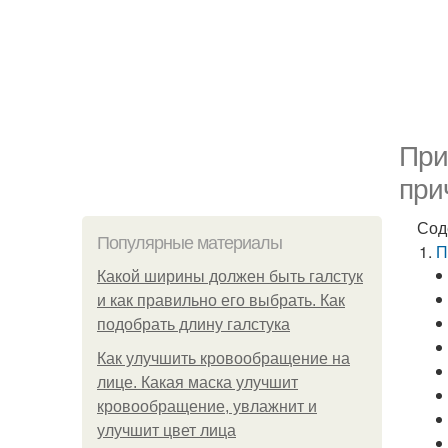
При
при
Сод
Популярные материалы
П
Какой ширины должен быть галстук
и как правильно его выбрать. Как
подобрать длину галстука
Как улучшить кровообращение на
лице. Какая маска улучшит
кровообращение, увлажнит и
улучшит цвет лица