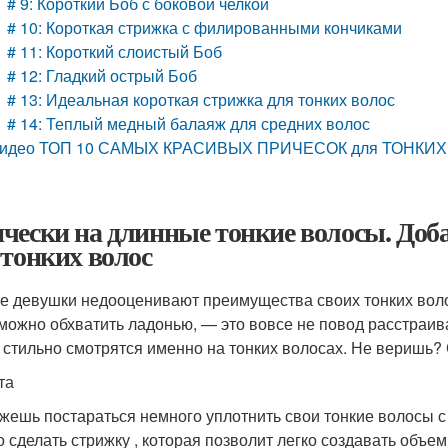
# 9: Короткий Боб с боковой челкой
# 10: Короткая стрижка с филированными кончиками
# 11: Короткий слоистый Боб
# 12: Гладкий острый Боб
# 13: Идеальная короткая стрижка для тонких волос
# 14: Теплый медный балаяж для средних волос
идео ТОП 10 САМЫХ КРАСИВЫХ ПРИЧЕСОК для ТОНКИХ во
чески на длинные тонкие волосы. Доба
 тонких волос
е девушки недооценивают преимущества своих тонких воло
можно обхватить ладонью, — это вовсе не повод расстраив
 стильно смотрятся именно на тонких волосах. Не веришь?
та
жешь постараться немного уплотнить свои тонкие волосы 
о сделать стрижку , которая позволит легко создавать объем