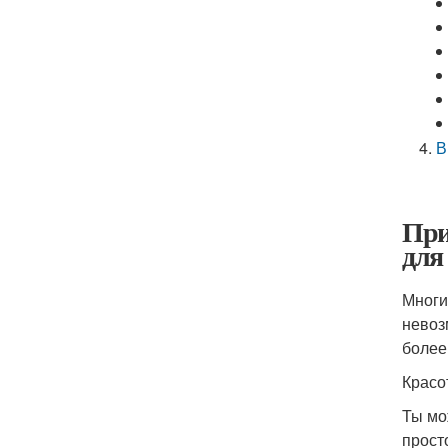
В
При
для
Многи
невоз
более
Красо
Ты мо
прост