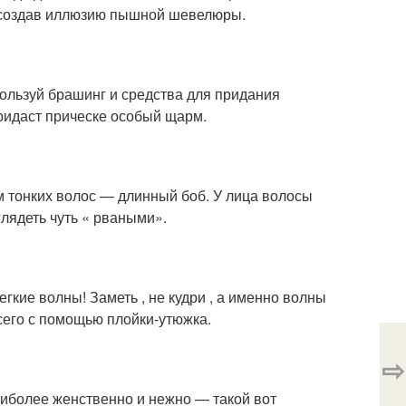
, создав иллюзию пышной шевелюры.
ользуй брашинг и средства для придания
ридаст прическе особый щарм.
м тонких волос — длинный боб. У лица волосы
глядеть чуть « рваными».
егкие волны! Заметь , не кудри , а именно волны
сего с помощью плойки-утюжка.
⇨
наиболее женственно и нежно — такой вот