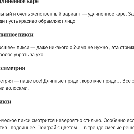
длиненное каре
ьный и очень женственный вариант — удлиненное каре. Зат
ди пусть красиво обрамляют лицо.
Длинное пикси
осшее» пикси — даже никакого объема не нужно , эта стрижк
волос убрать за ухо.
Ассиметрия
етрия — наше все! Длинные пряди , короткие пряди… Все э
ми волосами.
икси
ическое пикси смотрится невероятно стильно. Особенно если
тив , подлиннее. Поиграй с цветом — в тренде смелые реш