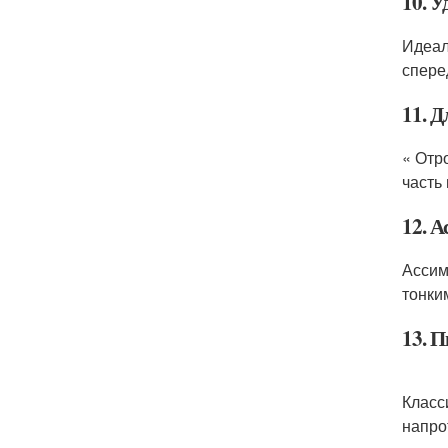
10. У
Идеал
спере
11. 
« Отр
часть 
12. 
Ассим
тонки
13. П
Класс
напро