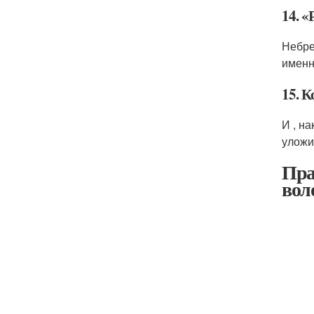
14. 
Небре
именн
15. К
И , н
уложи
Пра
вол