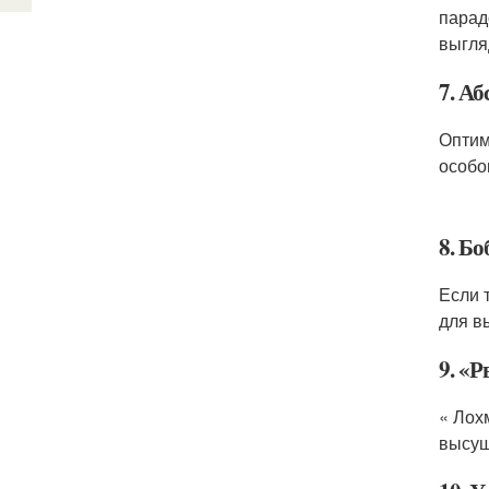
парад
выгля
7. А
Оптим
особо
8. Бо
Если 
для в
9. «
« Лох
высуш