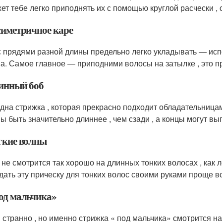
ет тебе легко приподнять их с помощью круглой расчески 
симетричное каре
с прядями разной длины предельно легко укладывать — исп
а. Самое главное — приподними волосы на затылке , это п
линный боб
дна стрижка , которая прекрасно подходит обладательница
ы быть значительно длиннее , чем сзади , а концы могут вы
егкие волны
 не смотрится так хорошо на длинных тонких волосах , как л
дать эту прическу для тонких волос своими руками проще в
Под мальчика»
и странно , но именно стрижка « под мальчика» смотрится 