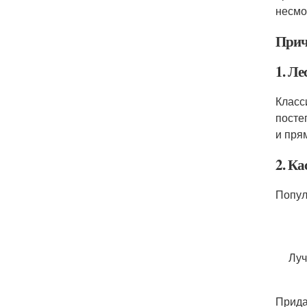
несмо
Прич
1. Ле
Класс
посте
и пря
2. Ка
Попул
Луч
Прида