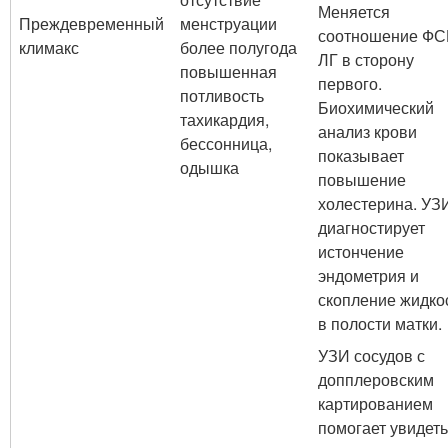
Меняется
Преждевременный
менструации
соотношение ФС
климакс
более полугода
ЛГ в сторону
повышенная
первого.
потливость
Биохимический
тахикардия,
анализ крови
бессонница,
показывает
одышка
повышение
холестерина. УЗ
диагностирует
истончение
эндометрия и
скопление жидко
в полости матки.
УЗИ сосудов с
допплеровским
картированием
помогает увидеть