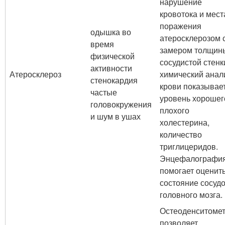
нарушение
кровотока и мест
поражения
одышка во
атеросклерозом 
время
замером толщин
физической
сосудистой стенк
активности
Атеросклероз
химический анал
стенокардия
крови показывае
частые
уровень хорошег
головокружения
плохого
и шум в ушах
холестерина,
количество
триглицеридов.
Энцефалографи
помогает оценит
состояние сосуд
головного мозга.
Остеоденситоме
позволяет