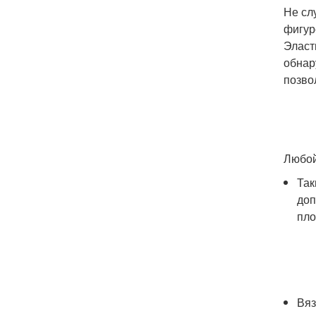
Не сл
фигур
Эласт
обнар
позво
Любой
Так
доп
пло
Вяз