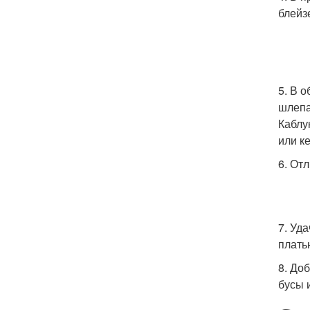
блейз
5. В 
шлепа
Каблу
или к
6. От
7. Уд
плать
8. До
бусы 