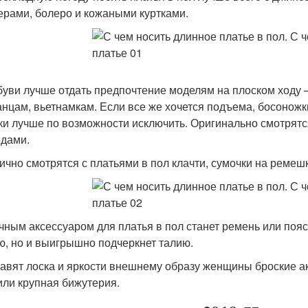
ерами, болеро и кожаными куртками.
обуви лучше отдать предпочтение моделям на плоском ходу 
нцам, вьетнамкам. Если все же хочется подъема, босонож
ки лучше по возможности исключить. Оригинально смотрятс
едами.
лично смотрятся с платьями в пол клачти, сумочки на ремеш
ачным аксессуаром для платья в пол станет ремень или поя
ю, но и выигрышно подчеркнет талию.
бавят лоска и яркости внешнему образу женщины броские а
или крупная бижутерия.