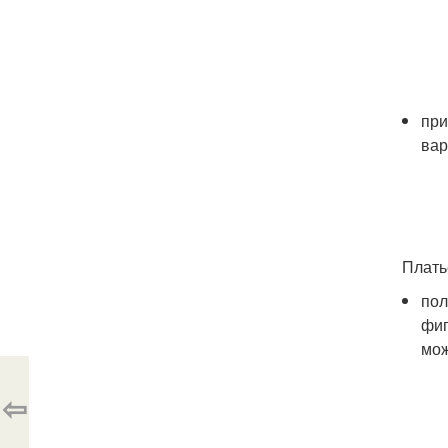
при
вар
Плать
пол
фиг
мож
⇦