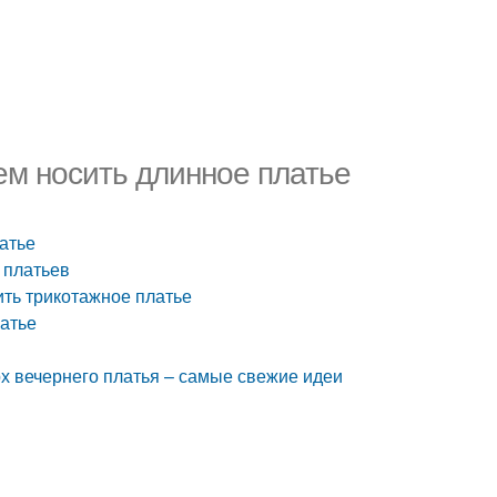
чем носить длинное платье
латье
 платьев
ить трикотажное платье
латье
рх вечернего платья – самые свежие идеи