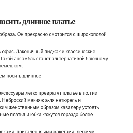
носить длинное платье
образа. Он прекрасно смотрится с широкополой
 офис. Лаконичный пиджак и классические
 Такой ансамбль станет альтернативой брючному
 ремешком.
аксессуары легко превратят платье в пол из
. Неброский макияж а-ля натюрель и
ким женственным образом кавалеру устоять
нные платья и юбки кажутся гораздо более
совками, приталеннsыми жакетами, легкими