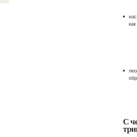
нас
как
лео
обр
С ч
три