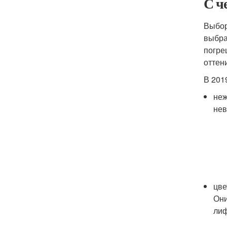
С ч
Выбор
выбра
погре
оттени
В 201
неж
нев
цве
Они
лиф