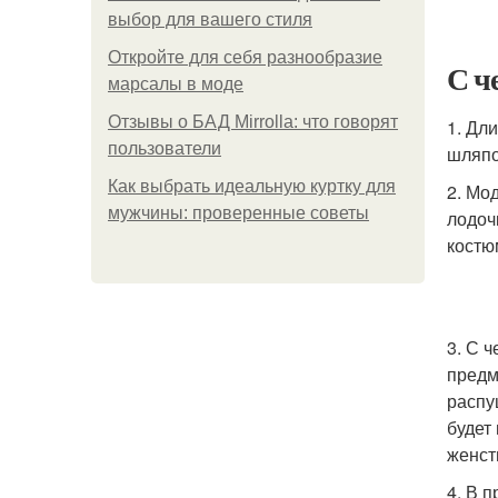
выбор для вашего стиля
Откройте для себя разнообразие
С ч
марсалы в моде
Отзывы о БАД Mirrolla: что говорят
1. Дл
пользователи
шляпо
Как выбрать идеальную куртку для
2. Мо
мужчины: проверенные советы
лодоч
костю
3. С 
предм
распу
будет
женст
4. В 