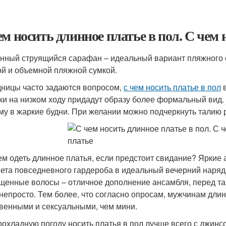
ем носить длинное платье в пол. С чем 
инный струящийся сарафан – идеальный вариант пляжного 
й и объемной пляжной сумкой.
дницы часто задаются вопросом,
с чем носить платье в пол
в
ки на низком ходу придадут образу более формальный вид.
му в жаркие будни. При желании можно подчеркнуть талию
чем одеть длинное платья, если предстоит свидание? Яркие 
ета повседневного гардероба в идеальный вечерний наряд
щенные волосы – отличное дополнение ансамбля, перед та
 непросто. Тем более, что согласно опросам, мужчинам дли
венными и сексуальными, чем мини.
прохладную погоду носить платья в пол лучше всего с джин