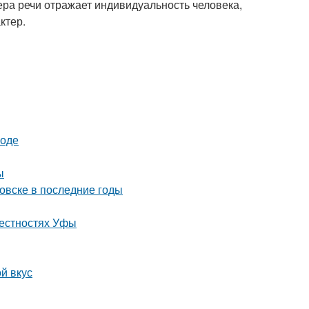
нера речи отражает индивидуальность человека,
ктер.
роде
ы
овске в последние годы
рестностях Уфы
й вкус