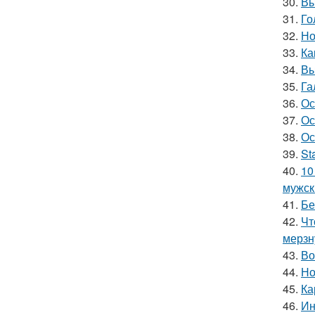
30.
Вы
31.
Го
32.
Но
33.
Ка
34.
Вы
35.
Га
36.
Ос
37.
Ос
38.
Ос
39.
St
40.
10
мужск
41.
Бе
42.
Чт
мерзн
43.
Во
44.
Но
45.
Ка
46.
Ин