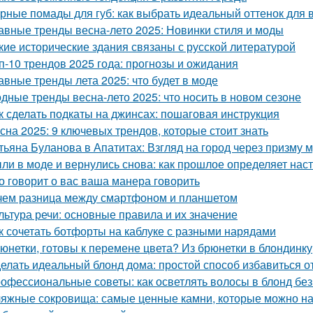
рные помады для губ: как выбрать идеальный оттенок для 
авные тренды весна-лето 2025: Новинки стиля и моды
кие исторические здания связаны с русской литературой
п-10 трендов 2025 года: прогнозы и ожидания
авные тренды лета 2025: что будет в моде
дные тренды весна-лето 2025: что носить в новом сезоне
к сделать подкаты на джинсах: пошаговая инструкция
сна 2025: 9 ключевых трендов, которые стоит знать
тьяна Буланова в Апатитах: Взгляд на город через призму 
ли в моде и вернулись снова: как прошлое определяет на
о говорит о вас ваша манера говорить
чем разница между смартфоном и планшетом
льтура речи: основные правила и их значение
к сочетать ботфорты на каблуке с разными нарядами
юнетки, готовы к перемене цвета? Из брюнетки в блондинку
елать идеальный блонд дома: простой способ избавиться 
офессиональные советы: как осветлять волосы в блонд без
яжные сокровища: самые ценные камни, которые можно на