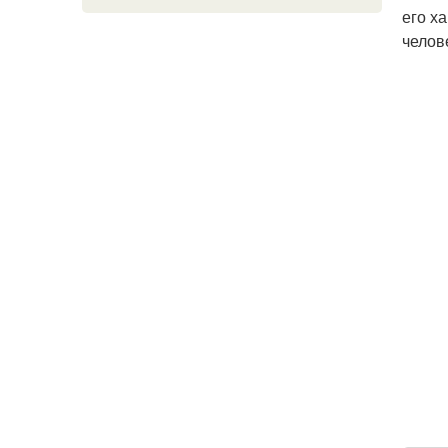
его х
челов