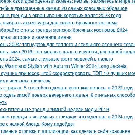
бери свой драгоценный камень: кем вы являетесь в мире г
лубые драгоценные камни: 20 самых красивых образцов
вые тренды в окрашивании коротких волос 2023 года
к выбрать аксессуары для синего брючного костюма
бирайте стиль: тренды женских брючных костюмов 2024
лина: история и значение имени
ень 2024: топ курток для теплого и стильного осеннего сезо
ень-зима 2018: топ-модные пальто и куртки для вашей колл
ень 2024: самые стильные фото моделей в пальто
ay Warm and Stylish with Autumn Winter 2024 Long Jackets
 лучших причесок, чтоб скорректировать. ТОП 10 лучших 
их и женских причесок
з стрижки: 5 способов сделать короткие волосы в 2022 году
о одеть зимой поверх вечернего платья. 8 стильных способо
уть
схитительные тренды зимней недели моды 2019
вые тренды в интимных стрижках: что ждет нас в 2024 году
ре с челкой блонд. Кому подойдет
тимные стрижки и аппликации: как сделать себя красивее