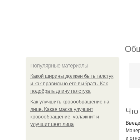
Общ
Популярные материалы
Какой ширины должен быть галстук
и как правильно его выбрать. Как
подобрать длину галстука
Как улучшить кровообращение на
лице. Какая маска улучшит
Что
кровообращение, увлажнит и
Введ
улучшит цвет лица
Манер
и отн