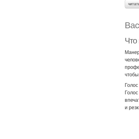
читат
Вас
Что 
Манер
челов
профе
чтобы
Голос
Голос
впеча
и рез