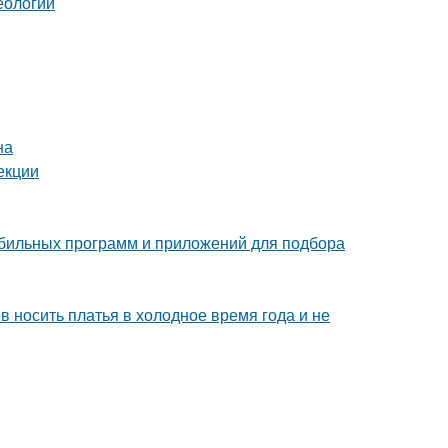
еологии
на
екции
мобильных программ и приложений для подбора
в носить платья в холодное время года и не