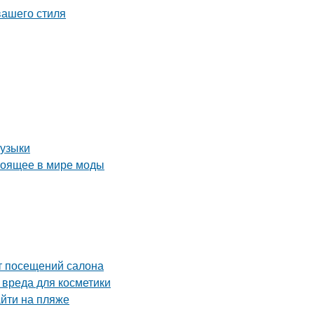
вашего стиля
музыки
стоящее в мире моды
от посещений салона
 вреда для косметики
йти на пляже