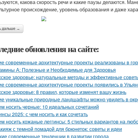
ьзуются, какова скорость речи и какие паузы делаются. Ма
ультурное происхождение, уровень образования и даже хара
ь дальше →
ледние обновления на сайте:
ие современные архитектурные проекты реализованы в го
амины А: Полезные и Необходимые для Здоровья
ское здоровье: натуральные методы и эффективные совет
ие современные архитектурные проекты появились в Ульян
ское здоровье: 8 правил, которые изменят вашу жизнь
ие уникальные природные ландшафты можно увидеть в ок
ем носить черные: 10 идеальных сочетаний
инсы 2025: с чем носить и как сочетать
ем носить кожаные леггинсы: 5 стильных вариантов на любо
кияж с темной помадой для брюнеток: советы и идеи
кие современные тенденции в развитии города