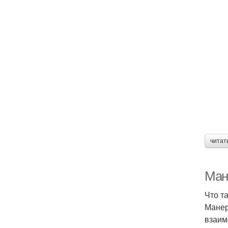
читат
Мане
Что т
Манер
взаим