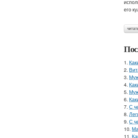
испол
его к
читат
Пос
1.
Как
2.
Вит
3.
Муж
4.
Как
5.
Муж
6.
Как
7.
С ч
8.
Лег
9.
С ч
10.
Ма
11.
Ка