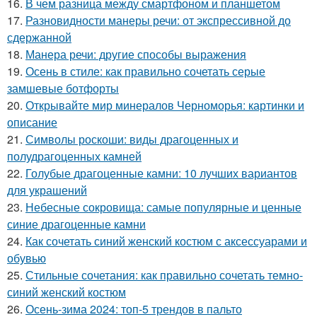
16.
В чем разница между смартфоном и планшетом
17.
Разновидности манеры речи: от экспрессивной до
сдержанной
18.
Манера речи: другие способы выражения
19.
Осень в стиле: как правильно сочетать серые
замшевые ботфорты
20.
Открывайте мир минералов Черноморья: картинки и
описание
21.
Символы роскоши: виды драгоценных и
полудрагоценных камней
22.
Голубые драгоценные камни: 10 лучших вариантов
для украшений
23.
Небесные сокровища: самые популярные и ценные
синие драгоценные камни
24.
Как сочетать синий женский костюм с аксессуарами и
обувью
25.
Стильные сочетания: как правильно сочетать темно-
синий женский костюм
26.
Осень-зима 2024: топ-5 трендов в пальто