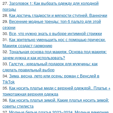
27.
Заголовок 1: Как выбрать одежду для холодной
погоды
28.
Как достичь гладкости и мягкости ступней. Ванночки
29.
Весенние модные тренды: топ-5 пальто для этой
сезони
30.
Все, что нужно знать о выборе интимной стрижки
31.
Как зрительно уменьшить нос с помощью прически.
Макияж создаст гармонию
32.
Тональная основа под макияж. Основа под макияж:
зачем нужна и как использовать?
33.
Галстук - идеальный подарок для мужчины: как
сделать правильный выбор
34.
Зима, весна, лето или осень: роман с Венсдей в
TikTok
35.
Как носить платье миди с верхней одеждой.. Платье +
трикотажная верхняя одежда
36.
Как носить платья зимой. Какие платья носить зимой:
советы стилиста
37.
Модные белые платья 2023–2024. Модные вечерние