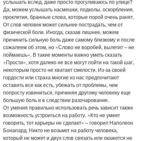
услышать вслед, даже просто прогуливаюсь по улице?
Да, можем услышать насмешки, подколы, оскорбления,
проклятия, бранные слова, которые порой очень ранят.
От слов человек может сильнее пострадать, чем от
физической боли. Иногда, сказав лишнее, можем
причинить сильную боль даже самому близкому и после
сожалеем об этом, но «Слово не воробей, вылетит – не
поймаешь». В такие моменты важно уметь сказать
«Прости», хотя далеко не все могут пойти на такой шаг,
некоторым просто не хватает смелости. Из-за своей
гордости или страха многие из нас предпочитают
оставить все как есть, убежать от проблемы, чем
попросту извиниться, причиняя другому человеку еще
большую боль и в следствии разочарование.
От умения правильно использовать речь зависит также
возможность устроиться на работу. «Кто не умеет
говорить, тот карьеры не сделает» – говорил Наполеон
Бонапард. Никто не возьмет на работу человека,
который не может и двух слов связать или окажется не