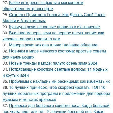
27.
Какие интересные факты о московском
общественном транспорте
28.
Секреты Приятного Голоса: Как Делать Свой Голос
Милым и Атрактивным
29.
Культура речи: основные правила и их значение
30.
Влияние манеры речи на первое впечатление: как
человек говорит говорит о нем
31.
Манера речи: как она влияет на наше общение
32.
Новички в мире женского костюма: простые советы
для начинающих
33.
Новые тренды в моде: пальто осень зима 2024
34.
Потрясающие короткие светлые волосы: 11 модных
и крутых идей
35.
Проблемы с накладными ресницами: как избежать их
36.
10 лучших причесок, чтоб скорректировать. ТОП 10
лучших мобильных программ и приложений для подбора
мужских и женских причесок
37.
Прически для большого кривого носа. Когда большой
нос челка идет или нет. У девушки большой нос. Какая