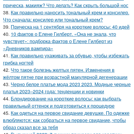
прическа, макияж? Что делать? Как скрыть большой нос
38.
Как правильно наносить тональный крем и консилер.
Что сначала: консилер или тональный крем?
39.
Прическа на 1 сентября на короткие волосы: 40 идей
40.
10 фактов о Елене Гилберт. «Она не знала, что
чувствует»: подборка фактов о Елене Гилберт из
«Дневников вампира»
41.
Как правильно ухаживать за обувью, чтобы избежать
грибка ногтей
42.
Что такое болезнь желтых пятен. Изменения в
жёлтом пятне при возрастной макулярной дегенерации
43.
Черно белое платье мода 2023 2023. Модные черные
платья 2023–2024 года: тенденции и новинки
44.
Блондирование на короткие волосы: как выбрать
правильный оттенок и подготовиться к процедуре
45.
Как одеться на первое свидание девушке. По одежке
влюбляются: как собраться на первое свидание, чтобы
образ сказал все за тебя