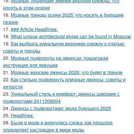
15.
Модные тенденции зимней верхней одежды: что
носить в этом сезоне
16.
Модные тренды осени 2025: что носить в будущем
сезоне
17.
### Article Headlines:
18.
What unique architectural styles can be found in Moscow
19.
Как выбрать идеальную верхнюю одежду к платью:
советы и тренды
20.
Модные подвороты на джинсах: пошаговая
инструкция для девушек
21.
Модные женские джинсы 2025: что будет в тренде
22.
Как стильно подвернуть длинные джинсы: советы и
хитрости
23.
Уникальный стиль и комфорт: джинсы широкие с
подворотами 2411209004
24.
Джинсы с подворотами: мода будущего 2025
25.
Headlines:
26.
Были в моде и вернулись снова: как прошлое
определяет настоящее в мире моды