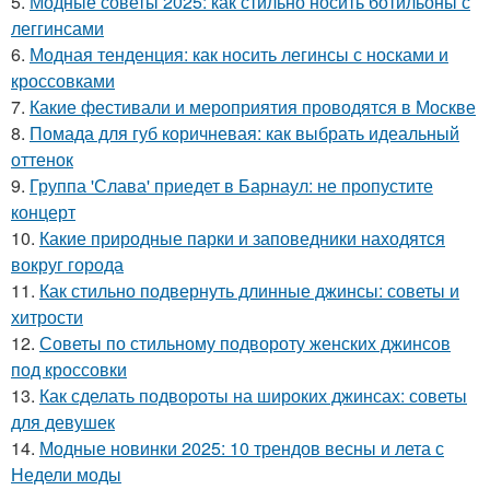
5.
Модные советы 2025: как стильно носить ботильоны с
леггинсами
6.
Модная тенденция: как носить легинсы с носками и
кроссовками
7.
Какие фестивали и мероприятия проводятся в Москве
8.
Помада для губ коричневая: как выбрать идеальный
оттенок
9.
Группа 'Слава' приедет в Барнаул: не пропустите
концерт
10.
Какие природные парки и заповедники находятся
вокруг города
11.
Как стильно подвернуть длинные джинсы: советы и
хитрости
12.
Советы по стильному подвороту женских джинсов
под кроссовки
13.
Как сделать подвороты на широких джинсах: советы
для девушек
14.
Модные новинки 2025: 10 трендов весны и лета с
Недели моды