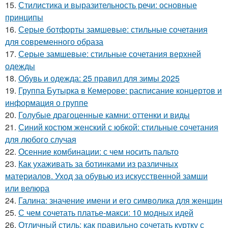
15.
Стилистика и выразительность речи: основные
принципы
16.
Серые ботфорты замшевые: стильные сочетания
для современного образа
17.
Серые замшевые: стильные сочетания верхней
одежды
18.
Обувь и одежда: 25 правил для зимы 2025
19.
Группа Бутырка в Кемерове: расписание концертов и
информация о группе
20.
Голубые драгоценные камни: оттенки и виды
21.
Синий костюм женский с юбкой: стильные сочетания
для любого случая
22.
Осенние комбинации: с чем носить пальто
23.
Как ухаживать за ботинками из различных
материалов. Уход за обувью из искусственной замши
или велюра
24.
Галина: значение имени и его символика для женщин
25.
С чем сочетать платье-макси: 10 модных идей
26.
Отличный стиль: как правильно сочетать куртку с