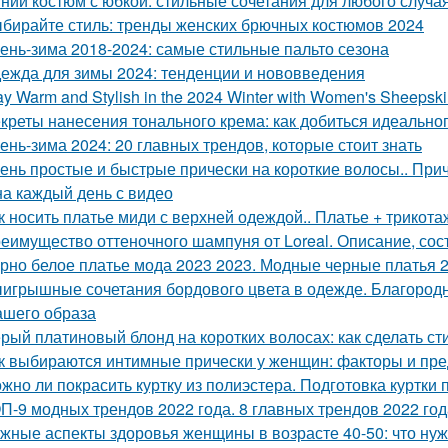
ний костюм с юбкой: стильные сочетания для любого случа
бирайте стиль: тренды женских брючных костюмов 2024
ень-зима 2018-2024: самые стильные пальто сезона
ежда для зимы 2024: тенденции и нововведения
ay Warm and Stylish in the 2024 Winter with Women's Sheepsk
креты нанесения тонального крема: как добиться идеальног
ень-зима 2024: 20 главных трендов, которые стоит знать
ень простые и быстрые прически на короткие волосы.. При
на каждый день с видео
к носить платье миди с верхней одеждой.. Платье + трикот
еимущество оттеночного шампуня от Loreal. Описание, сос
рно белое платье мода 2023 2023. Модные черные платья 2
игрышные сочетания бордового цвета в одежде. Благородна
ашего образа
рый платиновый блонд на коротких волосах: как сделать с
к выбираются интимные прически у женщин: факторы и пр
жно ли покрасить куртку из полиэстера. Подготовка куртки 
П-9 модных трендов 2022 года. 8 главных трендов 2022 год
жные аспекты здоровья женщины в возрасте 40-50: что нуж