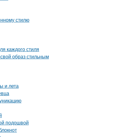
енному стилю
ля каждого стиля
 свой образ стильным
ы и лета
евца
муникацию
й
кой подошвой
блокнот