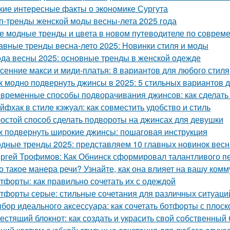
кие интересные факты о экономике Сургута
п-тренды женской моды весны-лета 2025 года
е модные тренды и цвета в новом путеводителе по соврем
авные тренды весна-лето 2025: Новинки стиля и моды
да весны 2025: основные тренды в женской одежде
сенние макси и миди-платья: 8 вариантов для любого стиля
к модно подвернуть джинсы в 2025: 5 стильных вариантов д
временные способы подворачивания джинсов: как сделать
йфхак в стиле кэжуал: как совместить удобство и стиль
остой способ сделать подвороты на джинсах для девушки
к подвернуть широкие джинсы: пошаговая инструкция
дные тренды 2025: представляем 10 главных новинок весн
ргей Трофимов: Как Обнинск сформировал талантливого п
о такое манера речи? Узнайте, как она влияет на вашу ком
тфорты: как правильно сочетать их с одеждой
тфорты серые: стильные сочетания для различных ситуаци
бор идеального аксессуара: как сочетать ботфорты с плос
естящий блокнот: как создать и украсить свой собственный 