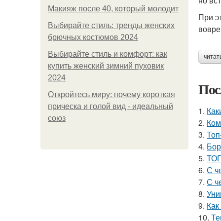
но вс
Макияж после 40, который молодит
При э
Выбирайте стиль: тренды женских
вовре
брючных костюмов 2024
Выбирайте стиль и комфорт: как
читат
купить женский зимний пуховик
2024
Пос
Откройтесь миру: почему короткая
прическа и голой вид - идеальный
1.
Как
союз
2.
Ком
3.
Топ
4.
Бор
5.
ТОП
6.
С ч
7.
С ч
8.
Уни
9.
Как
10.
Те