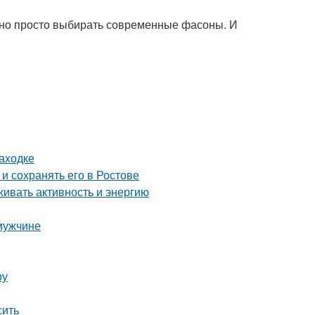
очно просто выбирать современные фасоны. И
аходке
и сохранять его в Ростове
живать активность и энергию
 мужчине
ру
сить