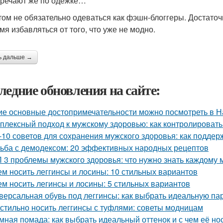
тречают же по одёжке…
том не обязательно одеваться как фэшн-блоггеры. Достат
мя избавляться от того, что уже не модно.
ь дальше →
ледние обновления на сайте:
ие основные достопримечательности можно посмотреть в Н
плексный подход к мужскому здоровью: как контролировать 
-10 советов для сохранения мужского здоровья: как поддер
ьба с демодексом: 20 эффективных народных рецептов
 3 проблемы мужского здоровья: что нужно знать каждому
ем носить леггинсы и лосины: 10 стильных вариантов
ем носить легинсы и лосины: 5 стильных вариантов
версальная обувь под леггинсы: как выбрать идеальную па
 стильно носить леггинсы с туфлями: советы модницам
мная помада: как выбрать идеальный оттенок и с чем её но