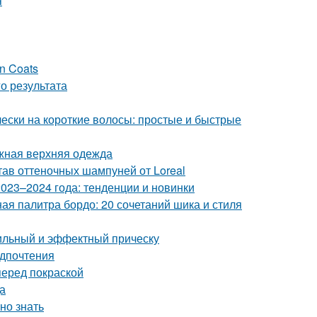
я
in Coats
о результата
чески на короткие волосы: простые и быстрые
ажная верхняя одежда
тав оттеночных шампуней от Loreal
023–2024 года: тенденции и новинки
я палитра бордо: 20 сочетаний шика и стиля
тильный и эффектный прическу
едпочтения
перед покраской
а
но знать