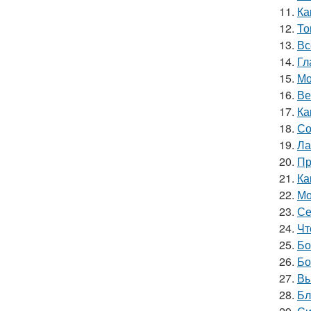
11.
Ка
12.
То
13.
Вс
14.
Гл
15.
Мо
16.
Ве
17.
Ка
18.
Со
19.
Ла
20.
Пр
21.
Ка
22.
Мо
23.
Се
24.
Чт
25.
Бо
26.
Бо
27.
Вы
28.
Бл