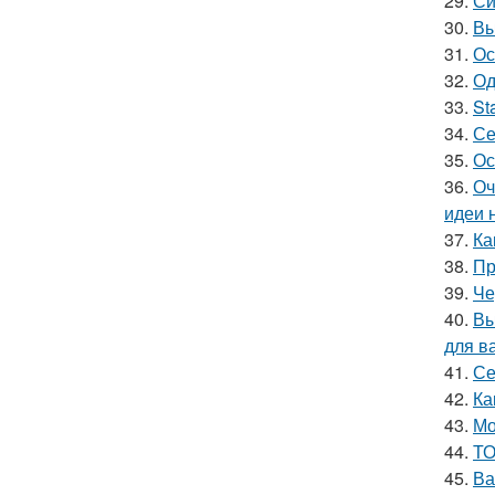
29.
Си
30.
Вы
31.
Ос
32.
Од
33.
St
34.
Се
35.
Ос
36.
Оч
идеи 
37.
Ка
38.
Пр
39.
Че
40.
Вы
для в
41.
Се
42.
Ка
43.
Мо
44.
ТО
45.
Ва