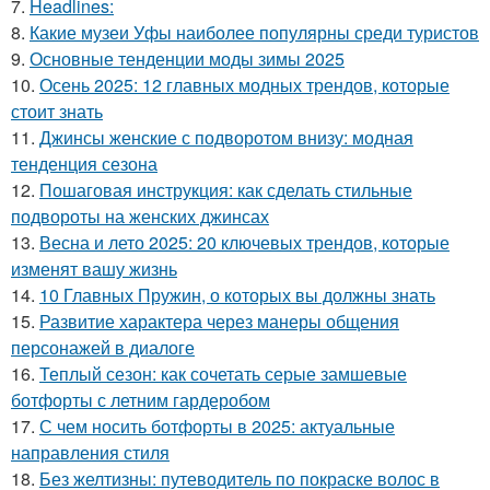
7.
Headlines:
8.
Какие музеи Уфы наиболее популярны среди туристов
9.
Основные тенденции моды зимы 2025
10.
Осень 2025: 12 главных модных трендов, которые
стоит знать
11.
Джинсы женские с подворотом внизу: модная
тенденция сезона
12.
Пошаговая инструкция: как сделать стильные
подвороты на женских джинсах
13.
Весна и лето 2025: 20 ключевых трендов, которые
изменят вашу жизнь
14.
10 Главных Пружин, о которых вы должны знать
15.
Развитие характера через манеры общения
персонажей в диалоге
16.
Теплый сезон: как сочетать серые замшевые
ботфорты с летним гардеробом
17.
С чем носить ботфорты в 2025: актуальные
направления стиля
18.
Без желтизны: путеводитель по покраске волос в