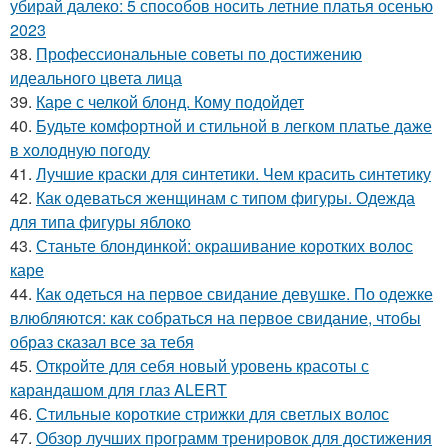
убирай далеко: 5 способов носить летние платья осенью
2023
38.
Профессиональные советы по достижению
идеального цвета лица
39.
Каре с челкой блонд. Кому подойдет
40.
Будьте комфортной и стильной в легком платье даже
в холодную погоду
41.
Лучшие краски для синтетики. Чем красить синтетику
42.
Как одеваться женщинам с типом фигуры. Одежда
для типа фигуры яблоко
43.
Станьте блондинкой: окрашивание коротких волос
каре
44.
Как одеться на первое свидание девушке. По одежке
влюбляются: как собраться на первое свидание, чтобы
образ сказал все за тебя
45.
Откройте для себя новый уровень красоты с
карандашом для глаз ALERT
46.
Стильные короткие стрижки для светлых волос
47.
Обзор лучших программ тренировок для достижения