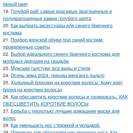
белый цвет
19.
Голубой рай: самые красивые драгоценные и
полудрагоценные камни голубого цвета
20.
Как выбрать аксессуары для синего брючного
костюма
21.
Подбор женской обуви под синий костюм:
проверенные советы
22.
Выбор идеального синего брючного костюма для
молодых девушек на свадьбе
23.
Мужские галстуки: все виды и стили
24.
Осень-зима 2024: тренды женского пальто
25.
Холодный блондин на короткие волосы. Кому идет
блонд на коротких волосах
26.
Как обесцветить короткие волосы и тонировать.. КАК
ОБЕСЦВЕТИТЬ КОРОТКИЕ ВОЛОСЫ
27.
Борьба с перхотью: лучшие домашние маски для
волос
28.
Как уменьшить нос стрижкой и укладкой.
29.
Прически для обладательниц крупного носа. Как