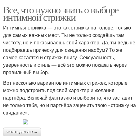
Все, что нужно знать о выборе
интимной стрижки
Интимная стрижка — это как стрижка на голове, только
для самых важных мест. Ты не только создаёшь там
чистоту, но и показываешь свой характер. Да, ты ведь не
подбираешь прическу для свидания наобум? То же
самое касается и стрижки внизу. Сексуальность,
уверенность и стиль — всё это можно показать через
правильный выбор.
Вот несколько вариантов интимных стрижек, которые
можно подстроить под свой характер и желания
партнёра. Включай фантазию и выбери то, что заставит
не только тебя, но и партнёра заценить твою «стрижку на
свидание».
читать дальше →