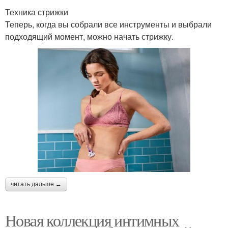
Техника стрижки
Теперь, когда вы собрали все инструменты и выбрали
подходящий момент, можно начать стрижку.
читать дальше →
Новая коллекция интимных