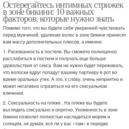
Остерегайтесь интимных стрижек
в зоне бикини: 10 важных
факторов, которые нужно знать
Помимо того, что вы будете себя уверенней чувствовать
перед мужчиной, удаление волос в зоне бикини принесет
вам массу дополнительных плюсов, а именно:
1. Раскованность в постели. Вы сможете полноценно
расслабиться в постели и получать еще больше
удовольствия от секса. Вам не нужно будет переживать,
что волоски вдруг попадут вашему партнеру в рот во
время оральных утех. А это, к слову, очень неприятно и
может негативно отразиться на его сексуальном
влечении.
2. Сексуальность на пляже . На пляже вы будете
выглядеть сексуально и опрятно. Ухоженность в зоне
бикини позволит полностью насладиться морем и
солнцем, не думая, все ли у вас «там» в порядке.