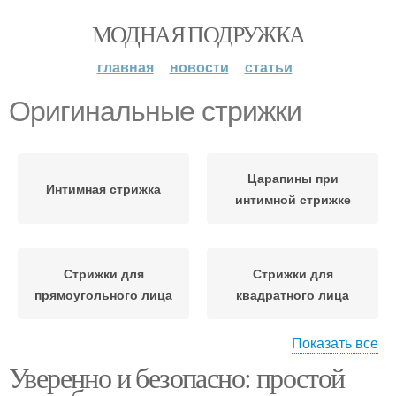
МОДНАЯ ПОДРУЖКА
главная
новости
статьи
Оригинальные стрижки
Царапины при
Интимная стрижка
интимной стрижке
Стрижки для
Стрижки для
прямоугольного лица
квадратного лица
Показать все
Уверенно и безопасно: простой
Простая стрижка