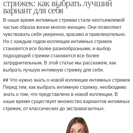
стрижек: как выбрать лучший
вариант для себя
В наше время интимные стрижки стали неотъемлемой
частью образа жизни многих женщин. Они позволяют
чувствовать себя уверенно, красиво и привлекательно.
Но с каждым годом коллекции интимных стрижек
становятся все более разнообразными, и выбор
подходящей стрижки становится все более
затруднительным. В этой статье мы расскажем, как
выбрать лучшую интимную стрижку для себя.
## Что нужно знать о новой коллекции интимных стрижек
Перед тем, как выбрать интимную стрижку, необходимо
знать о том, что представлено в новой коллекции. В
наше время существует множество вариантов интимных
стрижек, от классических до экстравагантных.