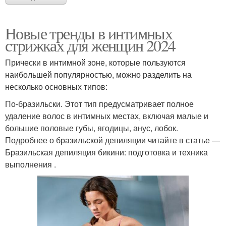
Новые тренды в интимных
стрижках для женщин 2024
Прически в интимной зоне, которые пользуются
наибольшей популярностью, можно разделить на
несколько основных типов:
По-бразильски. Этот тип предусматривает полное
удаление волос в интимных местах, включая малые и
большие половые губы, ягодицы, анус, лобок.
Подробнее о бразильской депиляции читайте в статье —
Бразильская депиляция бикини: подготовка и техника
выполнения .