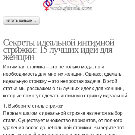
читать дальше →
Секреты идеальной интимной
стрижки: 15 лучших идей для
женщин
Интимная стрижка – это не только мода, но и
необходимость для многих женщин. Однако, сделать
идеальную стрижку – это непростая задача. В этой
статье мы расскажем о 15 лучших идеях для женщин,
которые помогут сделать интимную стрижку идеальной.
1. Выберите стиль стрижки
Первым шагом к идеальной стрижке является выбор
стиля. Существует множество вариантов, от полного
удаления волос до небольшой стрижки. Выберите тот
стиль, который вам нравится и подходит под вашу