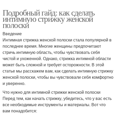
Подробный гайд: как сделать
интимную стрижку женской
полоски
Введение
Интимная стрижка женской полоски стала популярной в
последнее время. Многие женщины предпочитают
стричь интимную область, чтобы чувствовать себя
чистой и ухоженной. Однако, стрижка интимной области
может быть сложной и требует осторожности. В этой
статье мы расскажем вам, как сделать интимную стрижку
женской полоски, чтобы вы чувствовали себя комфортно
и уверенно.
Что нужно для интимной стрижки женской полоски
Перед тем, как начать стрижку, убедитесь, что у вас есть
все необходимые инструменты и материалы. Вот что
вам понадобится: