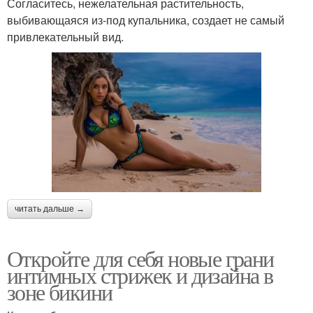
Согласитесь, нежелательная растительность,
выбивающаяся из-под купальника, создает не самый
привлекательный вид.
читать дальше →
Откройте для себя новые грани
интимных стрижек и дизайна в
зоне бикини