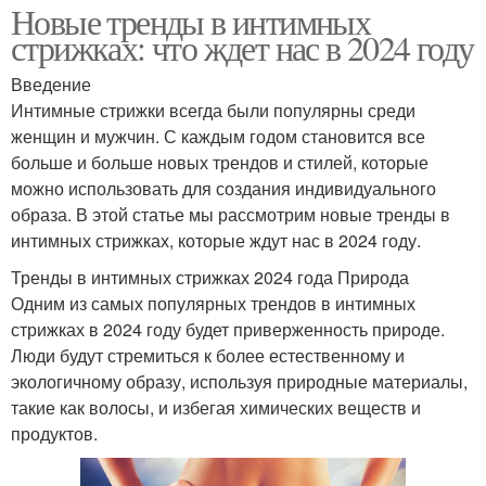
Новые тренды в интимных
стрижках: что ждет нас в 2024 году
Введение
Интимные стрижки всегда были популярны среди
женщин и мужчин. С каждым годом становится все
больше и больше новых трендов и стилей, которые
можно использовать для создания индивидуального
образа. В этой статье мы рассмотрим новые тренды в
интимных стрижках, которые ждут нас в 2024 году.
Тренды в интимных стрижках 2024 года Природа
Одним из самых популярных трендов в интимных
стрижках в 2024 году будет приверженность природе.
Люди будут стремиться к более естественному и
экологичному образу, используя природные материалы,
такие как волосы, и избегая химических веществ и
продуктов.