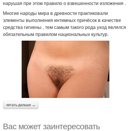
нарушая при этом правило о взвешенности изложения .
Многие народы мира в древности практиковали
элементы выполнения интимных причёсок в качестве
средства гигиены , тем самым такого рода уход являлся
обязательным правилом национальных культур.
читать дальше →
Вас может заинтересовать