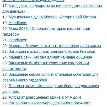
17.
Как сделать подвороты на широких джинсах: советы
для девушек
18.
Музыкальная душа Москвы: История Кай Метова
19.
Headlines:
20.
Мода 2025: 13 трендов, которые изменят ваш
гардероб
21.
Headlines:
22.
Манера общения: что это такое и почему она важна
23.
Заговоры и жесты: как понимать людей без слов
24.
Манера речи: как она влияет на наше общение
25.
Замшевые ботфорты: сочетание комфорта и
элегантности
26.
Замшевые серые сапоги: стильные сочетания для
современного гардероба
27.
Блогеры, начинайте: создание блонда в домашних
условиях
28.
Алфавит драгоценных камней: от А до Я
29.
Как выбрать аксессуары для синего брючного