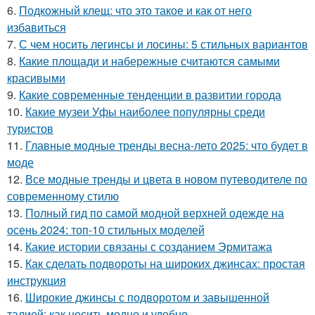
6.
Подкожный клещ: что это такое и как от него
избавиться
7.
С чем носить легинсы и лосины: 5 стильных вариантов
8.
Какие площади и набережные считаются самыми
красивыми
9.
Какие современные тенденции в развитии города
10.
Какие музеи Уфы наиболее популярны среди
туристов
11.
Главные модные тренды весна-лето 2025: что будет в
моде
12.
Все модные тренды и цвета в новом путеводителе по
современному стилю
13.
Полный гид по самой модной верхней одежде на
осень 2024: топ-10 стильных моделей
14.
Какие истории связаны с созданием Эрмитажа
15.
Как сделать подвороты на широких джинсах: простая
инструкция
16.
Широкие джинсы с подворотом и завышенной
талией: как носить модно и удобно