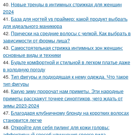
40.
Новые тренды в интимных стрижках для женщин
2024
41.
База для ногтей vs праймер: какой продукт выбрать
для идеального маникюра
42.
Прически на средние волосы с челкой. Как выбрать в
зависимости от формы лица?
43.
Самостоятельная стрижка интимных зон женщин:
основные виды и техники
44.
Будьте комфортной и стильной в легком платье даже
в холодную погоду
45.
Тип фигуры и подходящая к нему одежда. Что такое
тип фигуры
46.
Какую зиму пророчат нам приметы. Эти народные
приметы расскажут точнее синоптиков, чего ждать от
зимы 2023-2024
47.
Благодаря клубничному блонду на коротких волосах
становится легче
48.
Откройте для себя пилинг для кожи головы:
эффективный способ улучшения своего вида